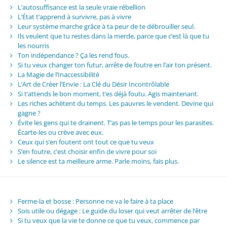
L’autosuffisance est la seule vraie rébellion
L’État t’apprend à survivre, pas à vivre
Leur système marche grâce à ta peur de te débrouiller seul.
Ils veulent que tu restes dans la merde, parce que c’est là que tu
les nourris
Ton indépendance ? Ça les rend fous.
Si tu veux changer ton futur, arrête de foutre en l’air ton présent.
La Magie de l’Inaccessibilité
L’Art de Créer l’Envie : La Clé du Désir Incontrôlable
Si t’attends le bon moment, t’es déjà foutu. Agis maintenant.
Les riches achètent du temps. Les pauvres le vendent. Devine qui
gagne ?
Évite les gens qui te drainent. T’as pas le temps pour les parasites.
Écarte-les ou crève avec eux.
Ceux qui s’en foutent ont tout ce que tu veux
S’en foutre, c’est choisir enfin de vivre pour soi
Le silence est ta meilleure arme. Parle moins, fais plus.
Ferme-la et bosse : Personne ne va le faire à ta place
Sois utile ou dégage : Le guide du loser qui veut arrêter de l’être
Si tu veux que la vie te donne ce que tu veux, commence par