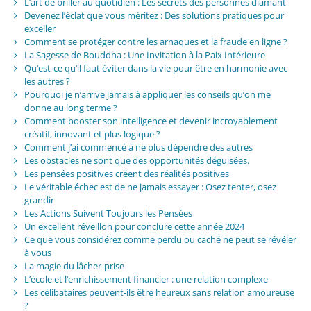
L’art de briller au quotidien : Les secrets des personnes diamant
Devenez l’éclat que vous méritez : Des solutions pratiques pour
exceller
Comment se protéger contre les arnaques et la fraude en ligne ?
La Sagesse de Bouddha : Une Invitation à la Paix Intérieure
Qu’est-ce qu’il faut éviter dans la vie pour être en harmonie avec
les autres ?
Pourquoi je n’arrive jamais à appliquer les conseils qu’on me
donne au long terme ?
Comment booster son intelligence et devenir incroyablement
créatif, innovant et plus logique ?
Comment j’ai commencé à ne plus dépendre des autres
Les obstacles ne sont que des opportunités déguisées.
Les pensées positives créent des réalités positives
Le véritable échec est de ne jamais essayer : Osez tenter, osez
grandir
Les Actions Suivent Toujours les Pensées
Un excellent réveillon pour conclure cette année 2024
Ce que vous considérez comme perdu ou caché ne peut se révéler
à vous
La magie du lâcher-prise
L’école et l’enrichissement financier : une relation complexe
Les célibataires peuvent-ils être heureux sans relation amoureuse
?