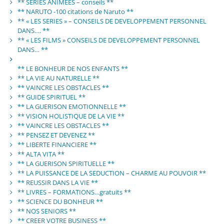
** SERIES ANIMEES – conseils **
** NARUTO -100 citations de Naruto **
** « LES SERIES » – CONSEILS DE DEVELOPPEMENT PERSONNEL
DANS…. **
** « LES FILMS » CONSEILS DE DEVELOPPEMENT PERSONNEL
DANS… **
** LE BONHEUR DE NOS ENFANTS **
** LA VIE AU NATURELLE **
** VAINCRE LES OBSTACLES **
** GUIDE SPIRITUEL **
** LA GUERISON EMOTIONNELLE **
** VISION HOLISTIQUE DE LA VIE **
** VAINCRE LES OBSTACLES **
** PENSEZ ET DEVENEZ **
** LIBERTE FINANCIERE **
** ALTA VITA **
** LA GUERISON SPIRITUELLE **
** LA PUISSANCE DE LA SEDUCTION – CHARME AU POUVOIR **
** REUSSIR DANS LA VIE **
** LIVRES – FORMATIONS…gratuits **
** SCIENCE DU BONHEUR **
** NOS SENIORS **
** CREER VOTRE BUSINESS **