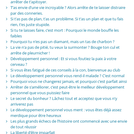
arrêter de t’apitoyer.
T’as envie d’une vie incroyable ? Alors arrête de te laisser distraire
par des conneries.
Si t’as pas de plan, t’as un problème. Si t’as un plan et que tu fais
rien, t’es juste stupide.
Si tu te laisses faire, c’est mort : Pourquoi le monde bouffe les
faibles
Pourquoi tu n’es pas un diamant, mais un tas de charbon ?
La vie n’a pas de pitié, tu veux la surmonter ? Bouge ton cul et
arrête de pleurnicher !
Développement personnel : Et si vous foutiez la paix à votre
cerveau ?
Si vous êtes fatigué de ces conseils à la con, bienvenue au club
Le développement personnel vous rend-il malade ? C’est normal
Pourquoi vous ne changerez jamais, et pourquoi c’est parfait ainsi
Arrêter de s’améliorer, c’est peut-être le meilleur développement
personnel que vous puissiez faire
Le secret du bonheur ? Lâchez tout et acceptez que vous n’y
arriverez pas
Le développement personnel vous ment : vous êtes déjà assez
merdique pour être heureux
Les plus grands échecs de l’histoire ont commencé avec une envie
de tout réussir
La liberté d’être imparfait