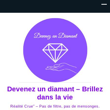
Devenez un diamant – Brillez
dans la vie
Réalité Crue" – Pas de filtre, pas de mensonges.