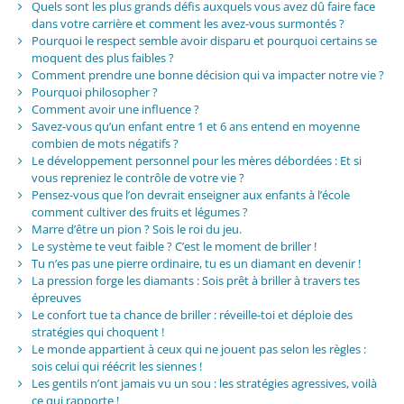
Quels sont les plus grands défis auxquels vous avez dû faire face
dans votre carrière et comment les avez-vous surmontés ?
Pourquoi le respect semble avoir disparu et pourquoi certains se
moquent des plus faibles ?
Comment prendre une bonne décision qui va impacter notre vie ?
Pourquoi philosopher ?
Comment avoir une influence ?
Savez-vous qu’un enfant entre 1 et 6 ans entend en moyenne
combien de mots négatifs ?
Le développement personnel pour les mères débordées : Et si
vous repreniez le contrôle de votre vie ?
Pensez-vous que l’on devrait enseigner aux enfants à l’école
comment cultiver des fruits et légumes ?
Marre d’être un pion ? Sois le roi du jeu.
Le système te veut faible ? C’est le moment de briller !
Tu n’es pas une pierre ordinaire, tu es un diamant en devenir !
La pression forge les diamants : Sois prêt à briller à travers tes
épreuves
Le confort tue ta chance de briller : réveille-toi et déploie des
stratégies qui choquent !
Le monde appartient à ceux qui ne jouent pas selon les règles :
sois celui qui réécrit les siennes !
Les gentils n’ont jamais vu un sou : les stratégies agressives, voilà
ce qui rapporte !