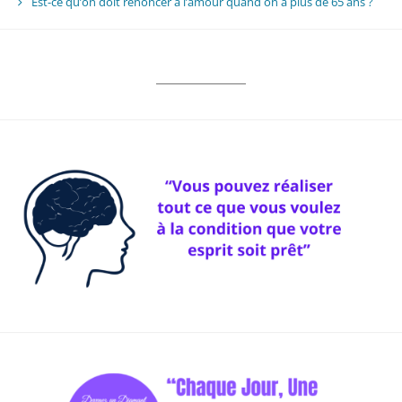
Est-ce qu’on doit renoncer à l’amour quand on a plus de 65 ans ?