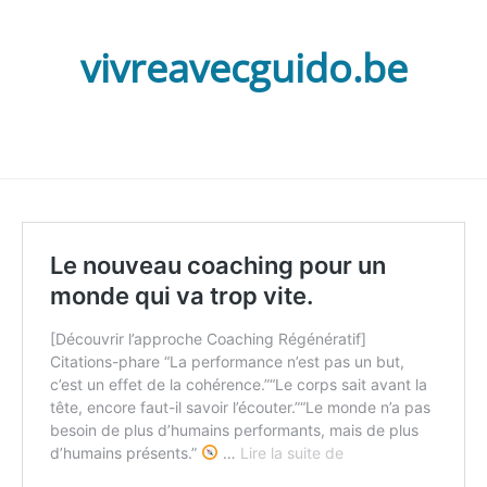
vivreavecguido.be