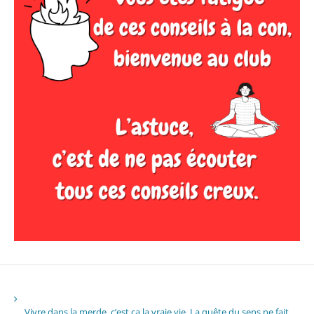
Vivre dans la merde, c’est ça la vraie vie. La quête du sens ne fait