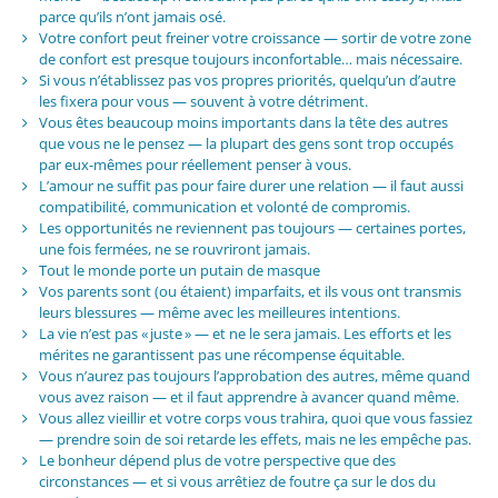
parce qu’ils n’ont jamais osé.
Votre confort peut freiner votre croissance — sortir de votre zone
de confort est presque toujours inconfortable… mais nécessaire.
Si vous n’établissez pas vos propres priorités, quelqu’un d’autre
les fixera pour vous — souvent à votre détriment.
Vous êtes beaucoup moins importants dans la tête des autres
que vous ne le pensez — la plupart des gens sont trop occupés
par eux-mêmes pour réellement penser à vous.
L’amour ne suffit pas pour faire durer une relation — il faut aussi
compatibilité, communication et volonté de compromis.
Les opportunités ne reviennent pas toujours — certaines portes,
une fois fermées, ne se rouvriront jamais.
Tout le monde porte un putain de masque
Vos parents sont (ou étaient) imparfaits, et ils vous ont transmis
leurs blessures — même avec les meilleures intentions.
La vie n’est pas « juste » — et ne le sera jamais. Les efforts et les
mérites ne garantissent pas une récompense équitable.
Vous n’aurez pas toujours l’approbation des autres, même quand
vous avez raison — et il faut apprendre à avancer quand même.
Vous allez vieillir et votre corps vous trahira, quoi que vous fassiez
— prendre soin de soi retarde les effets, mais ne les empêche pas.
Le bonheur dépend plus de votre perspective que des
circonstances — et si vous arrêtiez de foutre ça sur le dos du