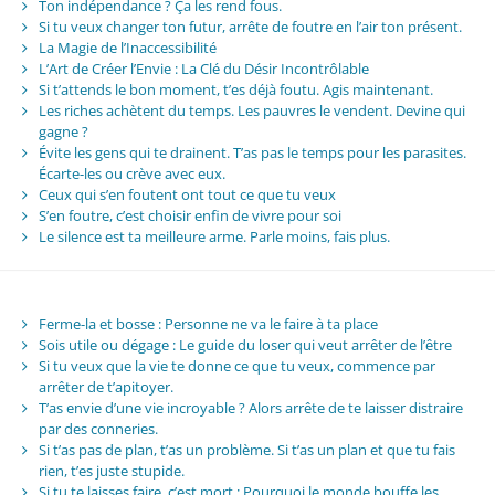
Ton indépendance ? Ça les rend fous.
Si tu veux changer ton futur, arrête de foutre en l’air ton présent.
La Magie de l’Inaccessibilité
L’Art de Créer l’Envie : La Clé du Désir Incontrôlable
Si t’attends le bon moment, t’es déjà foutu. Agis maintenant.
Les riches achètent du temps. Les pauvres le vendent. Devine qui
gagne ?
Évite les gens qui te drainent. T’as pas le temps pour les parasites.
Écarte-les ou crève avec eux.
Ceux qui s’en foutent ont tout ce que tu veux
S’en foutre, c’est choisir enfin de vivre pour soi
Le silence est ta meilleure arme. Parle moins, fais plus.
Ferme-la et bosse : Personne ne va le faire à ta place
Sois utile ou dégage : Le guide du loser qui veut arrêter de l’être
Si tu veux que la vie te donne ce que tu veux, commence par
arrêter de t’apitoyer.
T’as envie d’une vie incroyable ? Alors arrête de te laisser distraire
par des conneries.
Si t’as pas de plan, t’as un problème. Si t’as un plan et que tu fais
rien, t’es juste stupide.
Si tu te laisses faire, c’est mort : Pourquoi le monde bouffe les