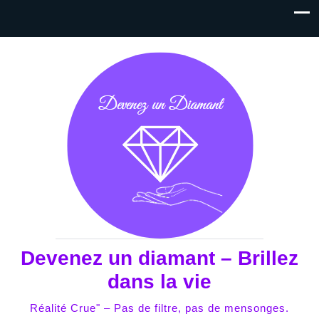
Devenez un diamant – Brillez
dans la vie
Réalité Crue" – Pas de filtre, pas de mensonges.