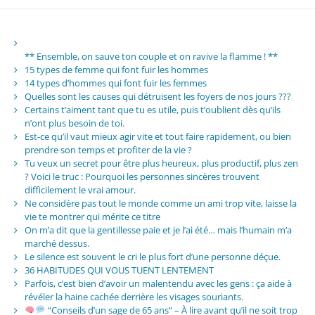
** Ensemble, on sauve ton couple et on ravive la flamme ! **
15 types de femme qui font fuir les hommes
14 types d’hommes qui font fuir les femmes
Quelles sont les causes qui détruisent les foyers de nos jours ???
Certains t’aiment tant que tu es utile, puis t’oublient dès qu’ils
n’ont plus besoin de toi.
Est-ce qu’il vaut mieux agir vite et tout faire rapidement, ou bien
prendre son temps et profiter de la vie ?
Tu veux un secret pour être plus heureux, plus productif, plus zen
? Voici le truc : Pourquoi les personnes sincères trouvent
difficilement le vrai amour.
Ne considère pas tout le monde comme un ami trop vite, laisse la
vie te montrer qui mérite ce titre
On m’a dit que la gentillesse paie et je l’ai été… mais l’humain m’a
marché dessus.
Le silence est souvent le cri le plus fort d’une personne déçue.
36 HABITUDES QUI VOUS TUENT LENTEMENT
Parfois, c’est bien d’avoir un malentendu avec les gens : ça aide à
révéler la haine cachée derrière les visages souriants.
“Conseils d’un sage de 65 ans” – À lire avant qu’il ne soit trop