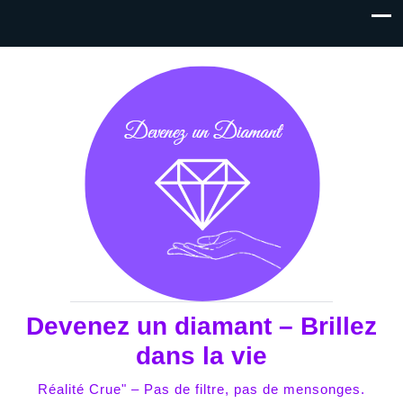
Devenez un diamant – Brillez
dans la vie
Réalité Crue" – Pas de filtre, pas de mensonges.