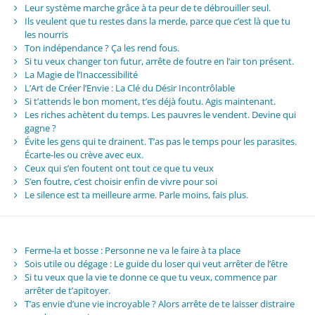
Leur système marche grâce à ta peur de te débrouiller seul.
Ils veulent que tu restes dans la merde, parce que c’est là que tu
les nourris
Ton indépendance ? Ça les rend fous.
Si tu veux changer ton futur, arrête de foutre en l’air ton présent.
La Magie de l’Inaccessibilité
L’Art de Créer l’Envie : La Clé du Désir Incontrôlable
Si t’attends le bon moment, t’es déjà foutu. Agis maintenant.
Les riches achètent du temps. Les pauvres le vendent. Devine qui
gagne ?
Évite les gens qui te drainent. T’as pas le temps pour les parasites.
Écarte-les ou crève avec eux.
Ceux qui s’en foutent ont tout ce que tu veux
S’en foutre, c’est choisir enfin de vivre pour soi
Le silence est ta meilleure arme. Parle moins, fais plus.
Ferme-la et bosse : Personne ne va le faire à ta place
Sois utile ou dégage : Le guide du loser qui veut arrêter de l’être
Si tu veux que la vie te donne ce que tu veux, commence par
arrêter de t’apitoyer.
T’as envie d’une vie incroyable ? Alors arrête de te laisser distraire