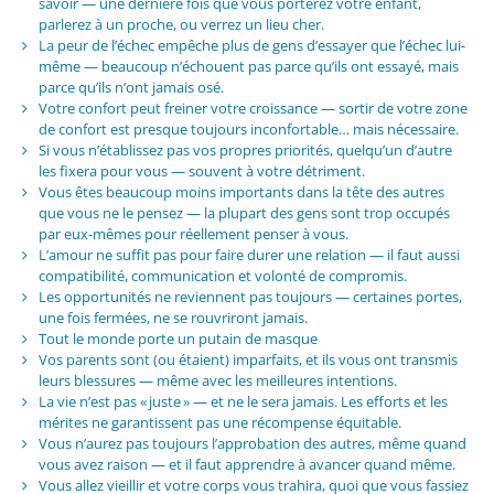
savoir — une dernière fois que vous porterez votre enfant,
parlerez à un proche, ou verrez un lieu cher.
La peur de l’échec empêche plus de gens d’essayer que l’échec lui-
même — beaucoup n’échouent pas parce qu’ils ont essayé, mais
parce qu’ils n’ont jamais osé.
Votre confort peut freiner votre croissance — sortir de votre zone
de confort est presque toujours inconfortable… mais nécessaire.
Si vous n’établissez pas vos propres priorités, quelqu’un d’autre
les fixera pour vous — souvent à votre détriment.
Vous êtes beaucoup moins importants dans la tête des autres
que vous ne le pensez — la plupart des gens sont trop occupés
par eux-mêmes pour réellement penser à vous.
L’amour ne suffit pas pour faire durer une relation — il faut aussi
compatibilité, communication et volonté de compromis.
Les opportunités ne reviennent pas toujours — certaines portes,
une fois fermées, ne se rouvriront jamais.
Tout le monde porte un putain de masque
Vos parents sont (ou étaient) imparfaits, et ils vous ont transmis
leurs blessures — même avec les meilleures intentions.
La vie n’est pas « juste » — et ne le sera jamais. Les efforts et les
mérites ne garantissent pas une récompense équitable.
Vous n’aurez pas toujours l’approbation des autres, même quand
vous avez raison — et il faut apprendre à avancer quand même.
Vous allez vieillir et votre corps vous trahira, quoi que vous fassiez