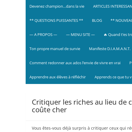
Devenez champion…dans la vie
ARTICLES INTERESSA
** QUESTIONS PUISSANTES **
BLOG
** NOUVEAU 
— A PROPOS —
— MENU SITE —
🔥 Quand t’es tr
Ton propre manuel de survie
Manifeste D.I.A.M.A.N.T.
Comment redonner aux ados l’envie de vivre en vrai
P
Apprendre aux élèves à réfléchir
Apprends ce que tu 
Critiquer les riches au lieu de 
coûte cher
Vous êtes-vous déjà surpris à critiquer ceux qui 