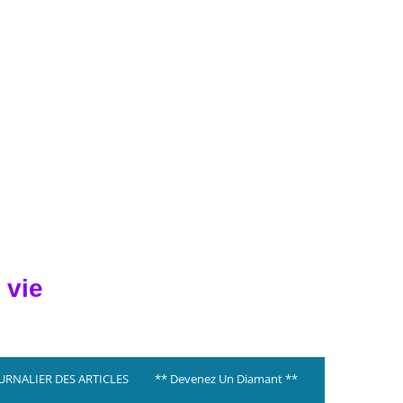
 vie
OURNALIER DES ARTICLES
** Devenez Un Diamant **