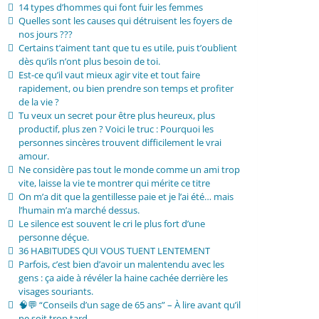
14 types d’hommes qui font fuir les femmes
Quelles sont les causes qui détruisent les foyers de
nos jours ???
Certains t’aiment tant que tu es utile, puis t’oublient
dès qu’ils n’ont plus besoin de toi.
Est-ce qu’il vaut mieux agir vite et tout faire
rapidement, ou bien prendre son temps et profiter
de la vie ?
Tu veux un secret pour être plus heureux, plus
productif, plus zen ? Voici le truc : Pourquoi les
personnes sincères trouvent difficilement le vrai
amour.
Ne considère pas tout le monde comme un ami trop
vite, laisse la vie te montrer qui mérite ce titre
On m’a dit que la gentillesse paie et je l’ai été… mais
l’humain m’a marché dessus.
Le silence est souvent le cri le plus fort d’une
personne déçue.
36 HABITUDES QUI VOUS TUENT LENTEMENT
Parfois, c’est bien d’avoir un malentendu avec les
gens : ça aide à révéler la haine cachée derrière les
visages souriants.
🧠💬 “Conseils d’un sage de 65 ans” – À lire avant qu’il
ne soit trop tard.