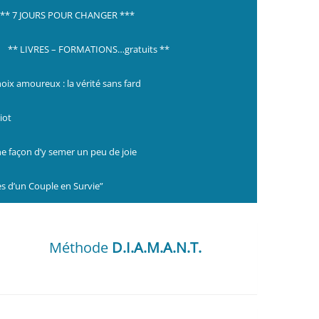
*** 7 JOURS POUR CHANGER ***
** LIVRES – FORMATIONS…gratuits **
hoix amoureux : la vérité sans fard
iot
ne façon d’y semer un peu de joie
s d’un Couple en Survie”
Méthode
D.I.A.M.A.N.T.