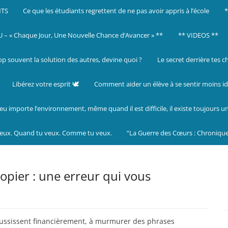
NTS
Ce que les étudiants regrettent de ne pas avoir appris à l’école
– « Chaque Jour, Une Nouvelle Chance d’Avancer » **
** VIDEOS **
op souvent la solution des autres, devine quoi ?
Le secret derrière tes c
Libérez votre esprit 🕊️
Comment aider un élève à se sentir moins id
eu importe l’environnement, même quand il est difficile, il existe toujours u
veux. Quand tu veux. Comme tu veux.
“La Guerre des Cœurs : Chronique
copier : une erreur qui vous
réussissent financièrement, à murmurer des phrases