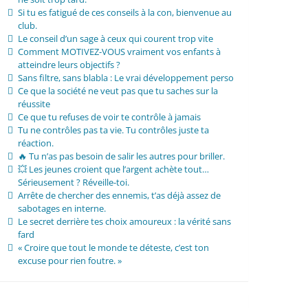
Si tu es fatigué de ces conseils à la con, bienvenue au
club.
Le conseil d’un sage à ceux qui courent trop vite
Comment MOTIVEZ-VOUS vraiment vos enfants à
atteindre leurs objectifs ?
Sans filtre, sans blabla : Le vrai développement perso
Ce que la société ne veut pas que tu saches sur la
réussite
Ce que tu refuses de voir te contrôle à jamais
Tu ne contrôles pas ta vie. Tu contrôles juste ta
réaction.
🔥 Tu n’as pas besoin de salir les autres pour briller.
💥 Les jeunes croient que l’argent achète tout…
Sérieusement ? Réveille-toi.
Arrête de chercher des ennemis, t’as déjà assez de
sabotages en interne.
Le secret derrière tes choix amoureux : la vérité sans
fard
« Croire que tout le monde te déteste, c’est ton
excuse pour rien foutre. »