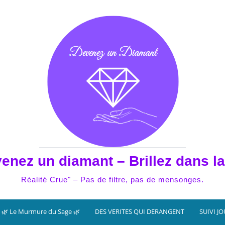
enez un diamant – Brillez dans la
Réalité Crue" – Pas de filtre, pas de mensonges.
🌿 Le Murmure du Sage 🌿
DES VERITES QUI DERANGENT
SUIVI J