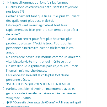
14 types d’hommes qui font fuir les femmes
Quelles sont les causes qui détruisent les foyers de
nos jours ???
Certains t’aiment tant que tu es utile, puis t’oublient
dès qu’ils n’ont plus besoin de toi.
Est-ce qu’il vaut mieux agir vite et tout faire
rapidement, ou bien prendre son temps et profiter
de la vie ?
Tu veux un secret pour être plus heureux, plus
productif, plus zen ? Voici le truc : Pourquoi les
personnes sincères trouvent difficilement le vrai
amour.
Ne considère pas tout le monde comme un ami trop
vite, laisse la vie te montrer qui mérite ce titre
On m’a dit que la gentillesse paie et je l’ai été… mais
l’humain m’a marché dessus.
Le silence est souvent le cri le plus fort d’une
personne déçue.
36 HABITUDES QUI VOUS TUENT LENTEMENT
Parfois, c’est bien d’avoir un malentendu avec les
gens : ça aide à révéler la haine cachée derrière les
visages souriants.
🧠💬 “Conseils d’un sage de 65 ans” – À lire avant qu’il
ne soit trop tard.