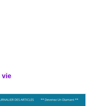
 vie
OURNALIER DES ARTICLES
** Devenez Un Diamant **