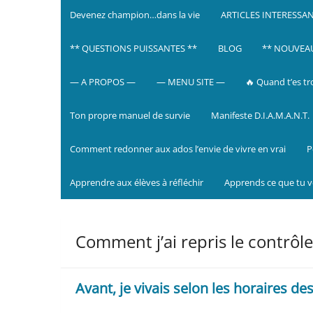
Devenez champion…dans la vie
ARTICLES INTERESSA
** QUESTIONS PUISSANTES **
BLOG
** NOUVEAU 
— A PROPOS —
— MENU SITE —
🔥 Quand t’es tr
Ton propre manuel de survie
Manifeste D.I.A.M.A.N.T.
Comment redonner aux ados l’envie de vivre en vrai
P
Apprendre aux élèves à réfléchir
Apprends ce que tu 
Comment j’ai repris le contrô
Avant, je vivais selon les horaires des