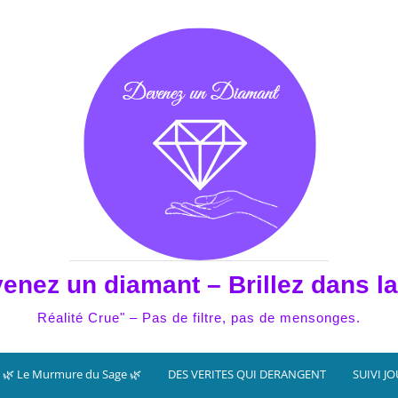
enez un diamant – Brillez dans la
Réalité Crue" – Pas de filtre, pas de mensonges.
🌿 Le Murmure du Sage 🌿
DES VERITES QUI DERANGENT
SUIVI J