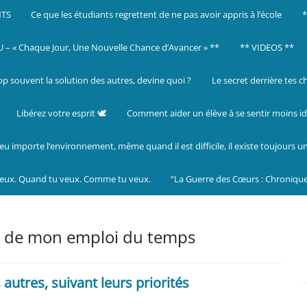
NTS
Ce que les étudiants regrettent de ne pas avoir appris à l’école
– « Chaque Jour, Une Nouvelle Chance d’Avancer » **
** VIDEOS **
op souvent la solution des autres, devine quoi ?
Le secret derrière tes c
Libérez votre esprit 🕊️
Comment aider un élève à se sentir moins id
eu importe l’environnement, même quand il est difficile, il existe toujours u
veux. Quand tu veux. Comme tu veux.
“La Guerre des Cœurs : Chronique
le de mon emploi du temps
 autres, suivant leurs priorités