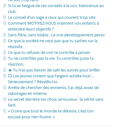
Si tu es fatigué de ces conseils à la con, bienvenue au
club.
Le conseil d’un sage à ceux qui courent trop vite
Comment MOTIVEZ-VOUS vraiment vos enfants à
atteindre leurs objectifs ?
Sans filtre, sans blabla : Le vrai développement perso
Ce que la société ne veut pas que tu saches sur la
réussite
Ce que tu refuses de voir te contrôle à jamais
Tu ne contrôles pas ta vie. Tu contrôles juste ta
réaction.
🔥 Tu n’as pas besoin de salir les autres pour briller.
💥 Les jeunes croient que l’argent achète tout…
Sérieusement ? Réveille-toi.
Arrête de chercher des ennemis, t’as déjà assez de
sabotages en interne.
Le secret derrière tes choix amoureux : la vérité sans
fard
« Croire que tout le monde te déteste, c’est ton
excuse pour rien foutre. »