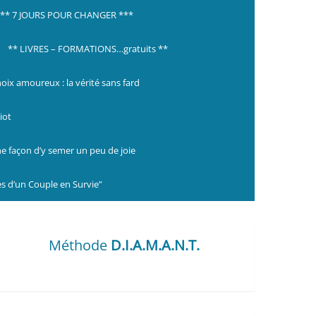
*** 7 JOURS POUR CHANGER ***
** LIVRES – FORMATIONS…gratuits **
hoix amoureux : la vérité sans fard
iot
ne façon d’y semer un peu de joie
s d’un Couple en Survie”
Méthode
D.I.A.M.A.N.T.