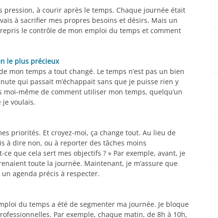
s pression, à courir après le temps. Chaque journée était
vais à sacrifier mes propres besoins et désirs. Mais un
’ai repris le contrôle de mon emploi du temps et comment
n le plus précieux
 de mon temps a tout changé. Le temps n’est pas un bien
minute qui passait m’échappait sans que je puisse rien y
is pas moi-même de comment utiliser mon temps, quelqu’un
 je voulais.
es priorités. Et croyez-moi, ça change tout. Au lieu de
s à dire non, ou à reporter des tâches moins
t-ce que cela sert mes objectifs ? » Par exemple, avant, je
renaient toute la journée. Maintenant, je m’assure que
i un agenda précis à respecter.
mploi du temps a été de segmenter ma journée. Je bloque
rofessionnelles. Par exemple, chaque matin, de 8h à 10h,