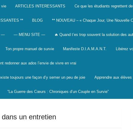
 vie
ARTICLES INTERESSANTS
Ce que les étudiants regrettent de
ISSANTES **
BLOG
** NOUVEAU – « Chaque Jour, Une Nouvelle C
 —
— MENU SITE —
🔥 Quand t’es trop souvent la solution des au
Ton propre manuel de survie
Manifeste D.I.A.M.A.N.T.
Libérez vo
 redonner aux ados l’envie de vivre en vrai
 existe toujours une façon d’y semer un peu de joie
Apprendre aux élèves à
“La Guerre des Cœurs : Chroniques d’un Couple en Survie”
 dans un entretien