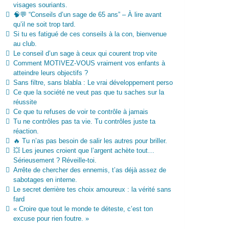
visages souriants.
🧠💬 “Conseils d’un sage de 65 ans” – À lire avant
qu’il ne soit trop tard.
Si tu es fatigué de ces conseils à la con, bienvenue
au club.
Le conseil d’un sage à ceux qui courent trop vite
Comment MOTIVEZ-VOUS vraiment vos enfants à
atteindre leurs objectifs ?
Sans filtre, sans blabla : Le vrai développement perso
Ce que la société ne veut pas que tu saches sur la
réussite
Ce que tu refuses de voir te contrôle à jamais
Tu ne contrôles pas ta vie. Tu contrôles juste ta
réaction.
🔥 Tu n’as pas besoin de salir les autres pour briller.
💥 Les jeunes croient que l’argent achète tout…
Sérieusement ? Réveille-toi.
Arrête de chercher des ennemis, t’as déjà assez de
sabotages en interne.
Le secret derrière tes choix amoureux : la vérité sans
fard
« Croire que tout le monde te déteste, c’est ton
excuse pour rien foutre. »