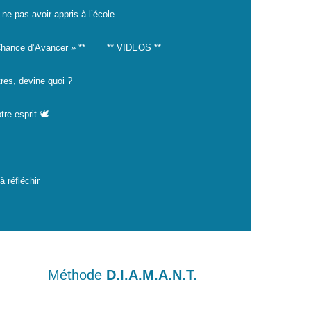
 ne pas avoir appris à l’école
hance d’Avancer » **
** VIDEOS **
tres, devine quoi ?
tre esprit 🕊️
 réfléchir
Méthode
D.I.A.M.A.N.T.