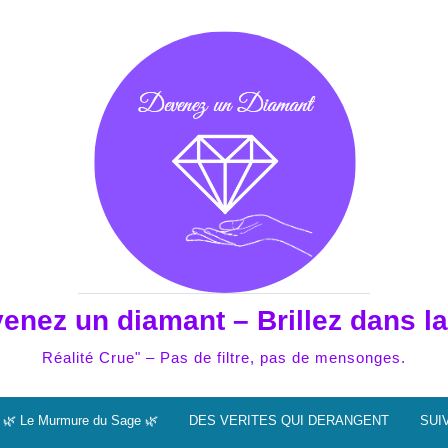
enez un diamant – Brillez dans la
Réalité Crue" – Pas de filtre, pas de mensonges.
🌿 Le Murmure du Sage 🌿
DES VERITES QUI DERANGENT
SUI