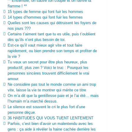
** Ensemble, on sauve ton couple et on ravive la
flamme ! **
15 types de femme qui font fuir les hommes
14 types d’hommes qui font fuir les femmes
Quelles sont les causes qui détruisent les foyers de
nos jours ???
Certains t’aiment tant que tu es utile, puis t’oublient
dès qu’ils n’ont plus besoin de toi.
Est-ce qu’il vaut mieux agir vite et tout faire
rapidement, ou bien prendre son temps et profiter de
la vie ?
Tu veux un secret pour être plus heureux, plus
productif, plus zen ? Voici le truc : Pourquoi les
personnes sincères trouvent difficilement le vrai
amour.
Ne considère pas tout le monde comme un ami trop
vite, laisse la vie te montrer qui mérite ce titre
On m’a dit que la gentillesse paie et je l’ai été… mais
l’humain m’a marché dessus.
Le silence est souvent le cri le plus fort d’une
personne déçue.
36 HABITUDES QUI VOUS TUENT LENTEMENT
Parfois, c’est bien d’avoir un malentendu avec les
gens : ça aide à révéler la haine cachée derrière les