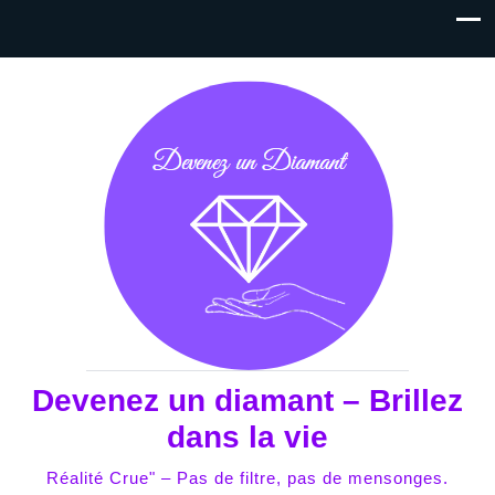
Devenez un diamant – Brillez
dans la vie
Réalité Crue" – Pas de filtre, pas de mensonges.