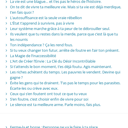
La vie est une blague… et t’es pas le héros de l’histoire.
On te dit de vivre ta meilleure vie. Mais si ta vie est déjà merdique,
t’en fais quoi ?
L’autosuffisance est la seule vraie rébellion
L’État t’apprend à survivre, pas à vivre
Leur système marche grâce à ta peur de te débrouiller seul.
Ils veulent que tu restes dans la merde, parce que c’est là que tu
les nourris
Ton indépendance ? Ça les rend fous.
Si tu veux changer ton futur, arrête de foutre en l’air ton présent.
La Magie de l’Inaccessibilité
L’Art de Créer l’Envie : La Clé du Désir Incontrôlable
Si t’attends le bon moment, t’es déjà foutu. Agis maintenant.
Les riches achètent du temps. Les pauvres le vendent. Devine qui
gagne ?
Évite les gens qui te drainent. T’as pas le temps pour les parasites.
Écarte-les ou crève avec eux.
Ceux qui s’en foutent ont tout ce que tu veux
S’en foutre, c’est choisir enfin de vivre pour soi
Le silence est ta meilleure arme. Parle moins, fais plus.
Ferme-la et bosse : Personne ne va le faire à ta place