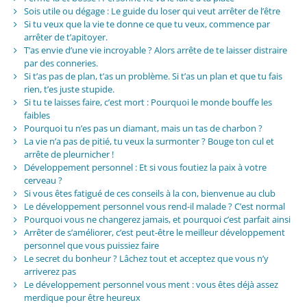
Sois utile ou dégage : Le guide du loser qui veut arrêter de l’être
Si tu veux que la vie te donne ce que tu veux, commence par
arrêter de t’apitoyer.
T’as envie d’une vie incroyable ? Alors arrête de te laisser distraire
par des conneries.
Si t’as pas de plan, t’as un problème. Si t’as un plan et que tu fais
rien, t’es juste stupide.
Si tu te laisses faire, c’est mort : Pourquoi le monde bouffe les
faibles
Pourquoi tu n’es pas un diamant, mais un tas de charbon ?
La vie n’a pas de pitié, tu veux la surmonter ? Bouge ton cul et
arrête de pleurnicher !
Développement personnel : Et si vous foutiez la paix à votre
cerveau ?
Si vous êtes fatigué de ces conseils à la con, bienvenue au club
Le développement personnel vous rend-il malade ? C’est normal
Pourquoi vous ne changerez jamais, et pourquoi c’est parfait ainsi
Arrêter de s’améliorer, c’est peut-être le meilleur développement
personnel que vous puissiez faire
Le secret du bonheur ? Lâchez tout et acceptez que vous n’y
arriverez pas
Le développement personnel vous ment : vous êtes déjà assez
merdique pour être heureux