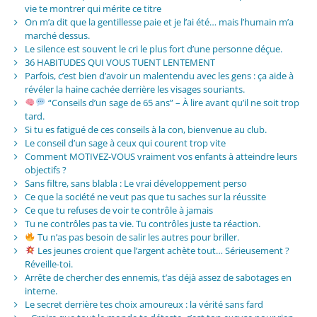
vie te montrer qui mérite ce titre
On m’a dit que la gentillesse paie et je l’ai été… mais l’humain m’a
marché dessus.
Le silence est souvent le cri le plus fort d’une personne déçue.
36 HABITUDES QUI VOUS TUENT LENTEMENT
Parfois, c’est bien d’avoir un malentendu avec les gens : ça aide à
révéler la haine cachée derrière les visages souriants.
“Conseils d’un sage de 65 ans” – À lire avant qu’il ne soit trop
tard.
Si tu es fatigué de ces conseils à la con, bienvenue au club.
Le conseil d’un sage à ceux qui courent trop vite
Comment MOTIVEZ-VOUS vraiment vos enfants à atteindre leurs
objectifs ?
Sans filtre, sans blabla : Le vrai développement perso
Ce que la société ne veut pas que tu saches sur la réussite
Ce que tu refuses de voir te contrôle à jamais
Tu ne contrôles pas ta vie. Tu contrôles juste ta réaction.
Tu n’as pas besoin de salir les autres pour briller.
Les jeunes croient que l’argent achète tout… Sérieusement ?
Réveille-toi.
Arrête de chercher des ennemis, t’as déjà assez de sabotages en
interne.
Le secret derrière tes choix amoureux : la vérité sans fard