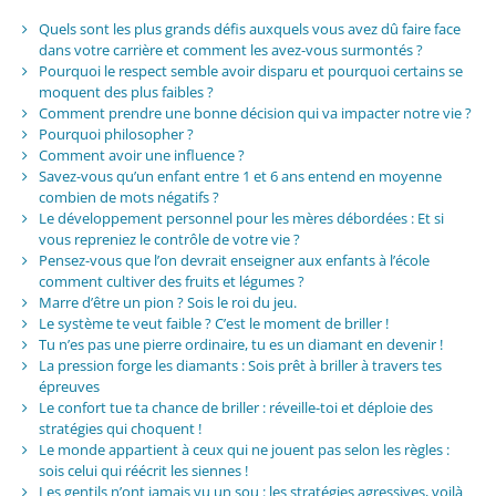
Quels sont les plus grands défis auxquels vous avez dû faire face
dans votre carrière et comment les avez-vous surmontés ?
Pourquoi le respect semble avoir disparu et pourquoi certains se
moquent des plus faibles ?
Comment prendre une bonne décision qui va impacter notre vie ?
Pourquoi philosopher ?
Comment avoir une influence ?
Savez-vous qu’un enfant entre 1 et 6 ans entend en moyenne
combien de mots négatifs ?
Le développement personnel pour les mères débordées : Et si
vous repreniez le contrôle de votre vie ?
Pensez-vous que l’on devrait enseigner aux enfants à l’école
comment cultiver des fruits et légumes ?
Marre d’être un pion ? Sois le roi du jeu.
Le système te veut faible ? C’est le moment de briller !
Tu n’es pas une pierre ordinaire, tu es un diamant en devenir !
La pression forge les diamants : Sois prêt à briller à travers tes
épreuves
Le confort tue ta chance de briller : réveille-toi et déploie des
stratégies qui choquent !
Le monde appartient à ceux qui ne jouent pas selon les règles :
sois celui qui réécrit les siennes !
Les gentils n’ont jamais vu un sou : les stratégies agressives, voilà