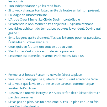
les nourris
Ton indépendance ? Ça les rend fous.
Si tu veux changer ton futur, arrête de foutre en l’air ton présent.
La Magie de l’Inaccessibilité
L’Art de Créer l’Envie : La Clé du Désir Incontrôlable
Si t’attends le bon moment, t’es déjà foutu. Agis maintenant.
Les riches achètent du temps. Les pauvres le vendent. Devine qui
gagne ?
Évite les gens qui te drainent. T’as pas le temps pour les parasites.
Écarte-les ou crève avec eux.
Ceux qui s’en foutent ont tout ce que tu veux
S’en foutre, c’est choisir enfin de vivre pour soi
Le silence est ta meilleure arme. Parle moins, fais plus.
Ferme-la et bosse : Personne ne va le faire à ta place
Sois utile ou dégage : Le guide du loser qui veut arrêter de l’être
Si tu veux que la vie te donne ce que tu veux, commence par
arrêter de t’apitoyer.
T’as envie d’une vie incroyable ? Alors arrête de te laisser distraire
par des conneries.
Si t’as pas de plan, t’as un problème. Si t’as un plan et que tu fais
rien, t’es juste stupide.