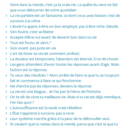
Vivre dans la merde, c’est ça la vraie vie. La quête du sens ne fait
que vous détourner de votre quotidien
La vie parfaite est un fantasme, ce dont vous avez besoin c’est de
survivre à la vôtre
L’école t’a appris à être un bon employé, pas à être riche. Désolé.
S’en foutre, c’est se libérer
Accepte d’être nul avant de devenir bon dans ta vie
Tout est foutu, et alors ?
Sois vivant, pas juste en vie
L’art de foirer sa vie (et comment arrêter)
La douleur est temporaire, l’abandon est éternel. À toi de choisir.
Les gens attendent d’avoir toutes les réponses avant d’agir. Mais
l’action est la réponse.
Tu veux des résultats ? Alors arrête de faire ce que tu as toujours
fait et commence à faire ce qui fonctionne.
Ne cherche pas les réponses, deviens la réponse
La vie est une blague… et t’es pas le héros de l’histoire.
On te dit de vivre ta meilleure vie. Mais si ta vie est déjà merdique,
t’en fais quoi ?
L’autosuffisance est la seule vraie rébellion
L’État t’apprend à survivre, pas à vivre
Leur système marche grâce à ta peur de te débrouiller seul.
Ils veulent que tu restes dans la merde, parce que c’est là que tu