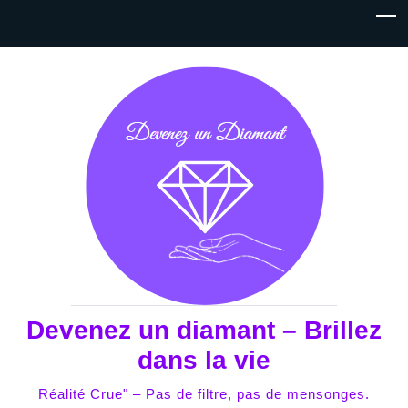
Devenez un diamant – Brillez
dans la vie
Réalité Crue" – Pas de filtre, pas de mensonges.