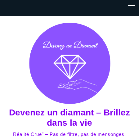
Devenez un diamant – Brillez
dans la vie
Réalité Crue" – Pas de filtre, pas de mensonges.