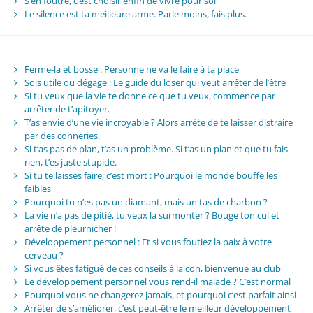
S’en foutre, c’est choisir enfin de vivre pour soi
Le silence est ta meilleure arme. Parle moins, fais plus.
Ferme-la et bosse : Personne ne va le faire à ta place
Sois utile ou dégage : Le guide du loser qui veut arrêter de l’être
Si tu veux que la vie te donne ce que tu veux, commence par
arrêter de t’apitoyer.
T’as envie d’une vie incroyable ? Alors arrête de te laisser distraire
par des conneries.
Si t’as pas de plan, t’as un problème. Si t’as un plan et que tu fais
rien, t’es juste stupide.
Si tu te laisses faire, c’est mort : Pourquoi le monde bouffe les
faibles
Pourquoi tu n’es pas un diamant, mais un tas de charbon ?
La vie n’a pas de pitié, tu veux la surmonter ? Bouge ton cul et
arrête de pleurnicher !
Développement personnel : Et si vous foutiez la paix à votre
cerveau ?
Si vous êtes fatigué de ces conseils à la con, bienvenue au club
Le développement personnel vous rend-il malade ? C’est normal
Pourquoi vous ne changerez jamais, et pourquoi c’est parfait ainsi
Arrêter de s’améliorer, c’est peut-être le meilleur développement