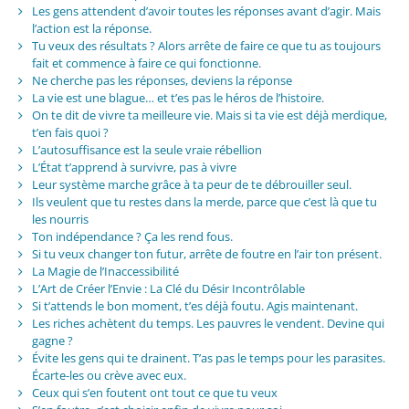
Les gens attendent d’avoir toutes les réponses avant d’agir. Mais
l’action est la réponse.
Tu veux des résultats ? Alors arrête de faire ce que tu as toujours
fait et commence à faire ce qui fonctionne.
Ne cherche pas les réponses, deviens la réponse
La vie est une blague… et t’es pas le héros de l’histoire.
On te dit de vivre ta meilleure vie. Mais si ta vie est déjà merdique,
t’en fais quoi ?
L’autosuffisance est la seule vraie rébellion
L’État t’apprend à survivre, pas à vivre
Leur système marche grâce à ta peur de te débrouiller seul.
Ils veulent que tu restes dans la merde, parce que c’est là que tu
les nourris
Ton indépendance ? Ça les rend fous.
Si tu veux changer ton futur, arrête de foutre en l’air ton présent.
La Magie de l’Inaccessibilité
L’Art de Créer l’Envie : La Clé du Désir Incontrôlable
Si t’attends le bon moment, t’es déjà foutu. Agis maintenant.
Les riches achètent du temps. Les pauvres le vendent. Devine qui
gagne ?
Évite les gens qui te drainent. T’as pas le temps pour les parasites.
Écarte-les ou crève avec eux.
Ceux qui s’en foutent ont tout ce que tu veux