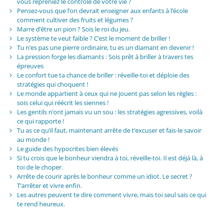
vous repreniez le contrôle de votre vie ?
Pensez-vous que l’on devrait enseigner aux enfants à l’école
comment cultiver des fruits et légumes ?
Marre d’être un pion ? Sois le roi du jeu.
Le système te veut faible ? C’est le moment de briller !
Tu n’es pas une pierre ordinaire, tu es un diamant en devenir !
La pression forge les diamants : Sois prêt à briller à travers tes
épreuves
Le confort tue ta chance de briller : réveille-toi et déploie des
stratégies qui choquent !
Le monde appartient à ceux qui ne jouent pas selon les règles :
sois celui qui réécrit les siennes !
Les gentils n’ont jamais vu un sou : les stratégies agressives, voilà
ce qui rapporte !
Tu as ce qu’il faut, maintenant arrête de t’excuser et fais-le savoir
au monde !
Le guide des hypocrites bien élevés
Si tu crois que le bonheur viendra à toi, réveille-toi. Il est déjà là, à
toi de le choper.
Arrête de courir après le bonheur comme un idiot. Le secret ?
T’arrêter et vivre enfin.
Les autres peuvent te dire comment vivre, mais toi seul sais ce qui
te rend heureux.