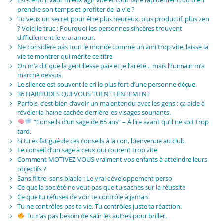
prendre son temps et profiter de la vie ?
Tu veux un secret pour être plus heureux, plus productif, plus zen
? Voici le truc : Pourquoi les personnes sincères trouvent
difficilement le vrai amour.
Ne considère pas tout le monde comme un ami trop vite, laisse la
vie te montrer qui mérite ce titre
On m’a dit que la gentillesse paie et je l’ai été… mais l’humain m’a
marché dessus.
Le silence est souvent le cri le plus fort d’une personne déçue.
36 HABITUDES QUI VOUS TUENT LENTEMENT
Parfois, c’est bien d’avoir un malentendu avec les gens : ça aide à
révéler la haine cachée derrière les visages souriants.
“Conseils d’un sage de 65 ans” – À lire avant qu’il ne soit trop
tard.
Si tu es fatigué de ces conseils à la con, bienvenue au club.
Le conseil d’un sage à ceux qui courent trop vite
Comment MOTIVEZ-VOUS vraiment vos enfants à atteindre leurs
objectifs ?
Sans filtre, sans blabla : Le vrai développement perso
Ce que la société ne veut pas que tu saches sur la réussite
Ce que tu refuses de voir te contrôle à jamais
Tu ne contrôles pas ta vie. Tu contrôles juste ta réaction.
Tu n’as pas besoin de salir les autres pour briller.