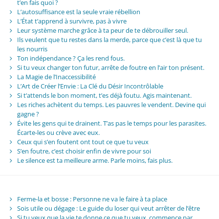
t’en fais quoi ?
L’autosuffisance est la seule vraie rébellion
L’État t’apprend à survivre, pas à vivre
Leur système marche grâce à ta peur de te débrouiller seul.
Ils veulent que tu restes dans la merde, parce que c’est là que tu
les nourris
Ton indépendance ? Ça les rend fous.
Si tu veux changer ton futur, arrête de foutre en l’air ton présent.
La Magie de l’Inaccessibilité
L’Art de Créer l’Envie : La Clé du Désir Incontrôlable
Si t’attends le bon moment, t’es déjà foutu. Agis maintenant.
Les riches achètent du temps. Les pauvres le vendent. Devine qui
gagne ?
Évite les gens qui te drainent. T’as pas le temps pour les parasites.
Écarte-les ou crève avec eux.
Ceux qui s’en foutent ont tout ce que tu veux
S’en foutre, c’est choisir enfin de vivre pour soi
Le silence est ta meilleure arme. Parle moins, fais plus.
Ferme-la et bosse : Personne ne va le faire à ta place
Sois utile ou dégage : Le guide du loser qui veut arrêter de l’être
Si tu veux que la vie te donne ce que tu veux, commence par