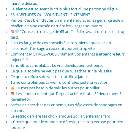
marché dessus.
Le silence est souvent le cri le plus fort d’une personne déçue.
36 HABITUDES QUI VOUS TUENT LENTEMENT
Parfois, c’est bien d’avoir un malentendu avec les gens : ça aide à
révéler la haine cachée derrière les visages souriants.
“Conseils d’un sage de 65 ans” – À lire avant qu’il ne soit trop
tard.
Si tu es fatigué de ces conseils à la con, bienvenue au club.
Le conseil d’un sage à ceux qui courent trop vite
Comment MOTIVEZ-VOUS vraiment vos enfants à atteindre leurs
objectifs ?
Sans filtre, sans blabla : Le vrai développement perso
Ce que la société ne veut pas que tu saches sur la réussite
Ce que tu refuses de voir te contrôle à jamais
Tu ne contrôles pas ta vie. Tu contrôles juste ta réaction.
Tu n’as pas besoin de salir les autres pour briller.
Les jeunes croient que l’argent achète tout… Sérieusement ?
Réveille-toi.
Arrête de chercher des ennemis, t’as déjà assez de sabotages en
interne.
Le secret derrière tes choix amoureux : la vérité sans fard
« Croire que tout le monde te déteste, c’est ton excuse pour rien
foutre. »