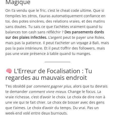
Magique
On t’a vendu que le fric, c’est le cheat code ultime. Que si
t’empiles les zéros, t’auras automatiquement confiance en
toi, des potes sincères, des relations vraies, et des matins
sans doutes. Tu sais ce que t’achètes vraiment quand tu
balances ton cash sans réfléchir ?
Des pansements dorés
sur des plaies infectées.
L’argent peut te payer une Rolex,
mais pas la patience. Il peut t’acheter un voyage à Bali, mais
pas la paix intérieure. Et il peut t’offrir des followers, mais
pas une vraie présence à table quand tu manges.
L’Erreur de Focalisation : Tu
regardes au mauvais endroit
T’es obsédé par
comment gagner plus
, alors que tu devrais
te demander
comment vivre mieux
. Change le focus. La
vraie richesse, c’est d’avoir le choix. Le choix de dire non à
une vie qui te fait chier. Le choix de bosser avec des gens
que t’aimes. Le choix d’avoir du temps. Du vrai. Pas un
week-end volé entre deux burnouts.