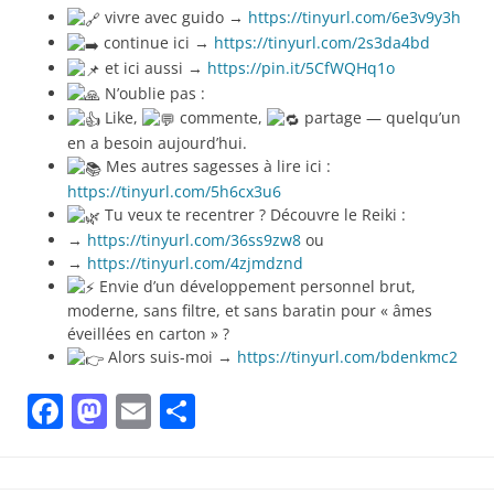
vivre avec guido →
https://tinyurl.com/6e3v9y3h
continue ici →
https://tinyurl.com/2s3da4bd
et ici aussi →
https://pin.it/5CfWQHq1o
N’oublie pas :
Like,
commente,
partage — quelqu’un
en a besoin aujourd’hui.
Mes autres sagesses à lire ici :
https://tinyurl.com/5h6cx3u6
Tu veux te recentrer ? Découvre le Reiki :
→
https://tinyurl.com/36ss9zw8
ou
→
https://tinyurl.com/4zjmdznd
Envie d’un développement personnel brut,
moderne, sans filtre, et sans baratin pour « âmes
éveillées en carton » ?
Alors suis-moi →
https://tinyurl.com/bdenkmc2
Facebook
Mastodon
Email
Partager