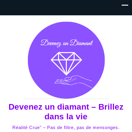
Devenez un diamant – Brillez
dans la vie
Réalité Crue" – Pas de filtre, pas de mensonges.