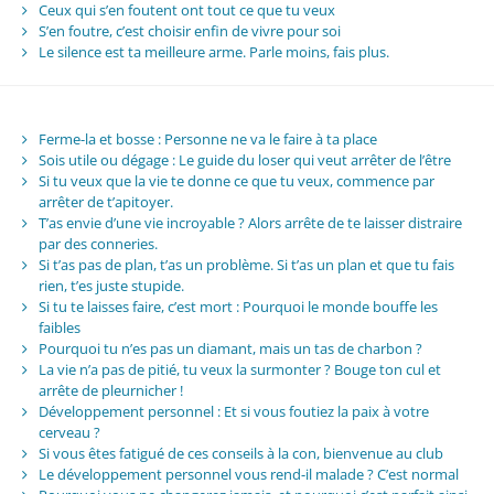
Ceux qui s’en foutent ont tout ce que tu veux
S’en foutre, c’est choisir enfin de vivre pour soi
Le silence est ta meilleure arme. Parle moins, fais plus.
Ferme-la et bosse : Personne ne va le faire à ta place
Sois utile ou dégage : Le guide du loser qui veut arrêter de l’être
Si tu veux que la vie te donne ce que tu veux, commence par
arrêter de t’apitoyer.
T’as envie d’une vie incroyable ? Alors arrête de te laisser distraire
par des conneries.
Si t’as pas de plan, t’as un problème. Si t’as un plan et que tu fais
rien, t’es juste stupide.
Si tu te laisses faire, c’est mort : Pourquoi le monde bouffe les
faibles
Pourquoi tu n’es pas un diamant, mais un tas de charbon ?
La vie n’a pas de pitié, tu veux la surmonter ? Bouge ton cul et
arrête de pleurnicher !
Développement personnel : Et si vous foutiez la paix à votre
cerveau ?
Si vous êtes fatigué de ces conseils à la con, bienvenue au club
Le développement personnel vous rend-il malade ? C’est normal