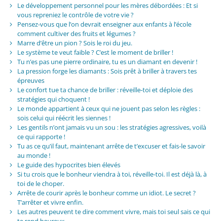
Le développement personnel pour les mères débordées : Et si
vous repreniez le contrôle de votre vie ?
Pensez-vous que l’on devrait enseigner aux enfants à l’école
comment cultiver des fruits et légumes ?
Marre d’être un pion ? Sois le roi du jeu.
Le système te veut faible ? C’est le moment de briller !
Tu n’es pas une pierre ordinaire, tu es un diamant en devenir !
La pression forge les diamants : Sois prêt à briller à travers tes
épreuves
Le confort tue ta chance de briller : réveille-toi et déploie des
stratégies qui choquent !
Le monde appartient à ceux qui ne jouent pas selon les règles :
sois celui qui réécrit les siennes !
Les gentils n’ont jamais vu un sou : les stratégies agressives, voilà
ce qui rapporte !
Tu as ce qu’il faut, maintenant arrête de t’excuser et fais-le savoir
au monde !
Le guide des hypocrites bien élevés
Si tu crois que le bonheur viendra à toi, réveille-toi. Il est déjà là, à
toi de le choper.
Arrête de courir après le bonheur comme un idiot. Le secret ?
T’arrêter et vivre enfin.
Les autres peuvent te dire comment vivre, mais toi seul sais ce qui