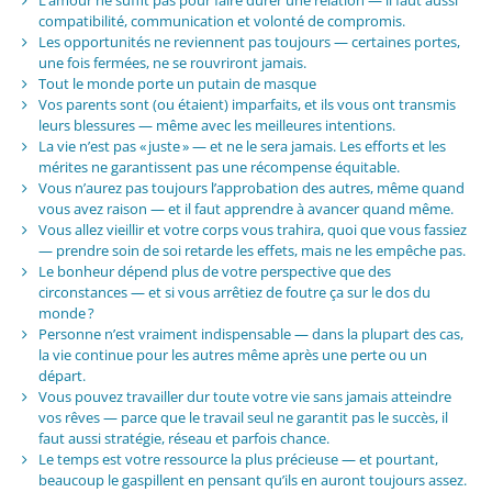
L’amour ne suffit pas pour faire durer une relation — il faut aussi
compatibilité, communication et volonté de compromis.
Les opportunités ne reviennent pas toujours — certaines portes,
une fois fermées, ne se rouvriront jamais.
Tout le monde porte un putain de masque
Vos parents sont (ou étaient) imparfaits, et ils vous ont transmis
leurs blessures — même avec les meilleures intentions.
La vie n’est pas « juste » — et ne le sera jamais. Les efforts et les
mérites ne garantissent pas une récompense équitable.
Vous n’aurez pas toujours l’approbation des autres, même quand
vous avez raison — et il faut apprendre à avancer quand même.
Vous allez vieillir et votre corps vous trahira, quoi que vous fassiez
— prendre soin de soi retarde les effets, mais ne les empêche pas.
Le bonheur dépend plus de votre perspective que des
circonstances — et si vous arrêtiez de foutre ça sur le dos du
monde ?
Personne n’est vraiment indispensable — dans la plupart des cas,
la vie continue pour les autres même après une perte ou un
départ.
Vous pouvez travailler dur toute votre vie sans jamais atteindre
vos rêves — parce que le travail seul ne garantit pas le succès, il
faut aussi stratégie, réseau et parfois chance.
Le temps est votre ressource la plus précieuse — et pourtant,
beaucoup le gaspillent en pensant qu’ils en auront toujours assez.