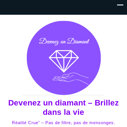
Devenez un diamant – Brillez
dans la vie
Réalité Crue" – Pas de filtre, pas de mensonges.