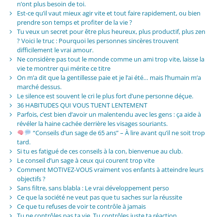
n’ont plus besoin de toi.
Est-ce qu’il vaut mieux agir vite et tout faire rapidement, ou bien
prendre son temps et profiter de la vie ?
Tu veux un secret pour être plus heureux, plus productif, plus zen
? Voici le truc : Pourquoi les personnes sincères trouvent
difficilement le vrai amour.
Ne considère pas tout le monde comme un ami trop vite, laisse la
vie te montrer qui mérite ce titre
On m’a dit que la gentillesse paie et je l’ai été… mais l’humain m’a
marché dessus.
Le silence est souvent le cri le plus fort d’une personne déçue.
36 HABITUDES QUI VOUS TUENT LENTEMENT
Parfois, c’est bien d’avoir un malentendu avec les gens : ça aide à
révéler la haine cachée derrière les visages souriants.
“Conseils d’un sage de 65 ans” – À lire avant qu’il ne soit trop
tard.
Si tu es fatigué de ces conseils à la con, bienvenue au club.
Le conseil d’un sage à ceux qui courent trop vite
Comment MOTIVEZ-VOUS vraiment vos enfants à atteindre leurs
objectifs ?
Sans filtre, sans blabla : Le vrai développement perso
Ce que la société ne veut pas que tu saches sur la réussite
Ce que tu refuses de voir te contrôle à jamais
Tu ne contrôles pas ta vie. Tu contrôles juste ta réaction.