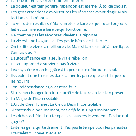
L’art de foirer sa vie (et comment arrêter)
La douleur est temporaire, l’abandon est éternel. À toi de choisir.
Les gens attendent d’avoir toutes les réponses avant d’agir. Mais
l’action est la réponse.
Tu veux des résultats ? Alors arrête de faire ce que tu as toujours
fait et commence à faire ce qui fonctionne.
Ne cherche pas les réponses, deviens la réponse
La vie est une blague… et t’es pas le héros de l’histoire.
On te dit de vivre ta meilleure vie. Mais si ta vie est déjà merdique,
t’en fais quoi ?
L’autosuffisance est la seule vraie rébellion
L’État t’apprend à survivre, pas à vivre
Leur système marche grâce à ta peur de te débrouiller seul.
Ils veulent que tu restes dans la merde, parce que c’est là que tu
les nourris
Ton indépendance ? Ça les rend fous.
Si tu veux changer ton futur, arrête de foutre en l’air ton présent.
La Magie de l’Inaccessibilité
L’Art de Créer l’Envie : La Clé du Désir Incontrôlable
Si t’attends le bon moment, t’es déjà foutu. Agis maintenant.
Les riches achètent du temps. Les pauvres le vendent. Devine qui
gagne ?
Évite les gens qui te drainent. T’as pas le temps pour les parasites.
Écarte-les ou crève avec eux.