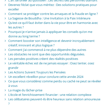
L’art de briller au quotidien : Les secrets des personnes diamant
Devenez l’éclat que vous méritez : Des solutions pratiques pour
exceller
Comment se protéger contre les arnaques et la fraude en ligne ?
La Sagesse de Bouddha : Une Invitation à la Paix Intérieure
Qu’est-ce qu’il faut éviter dans la vie pour être en harmonie avec
les autres ?
Pourquoi je n’arrive jamais à appliquer les conseils qu’on me
donne au long terme ?
Comment booster son intelligence et devenir incroyablement
créatif, innovant et plus logique ?
Comment j’ai commencé à ne plus dépendre des autres
Les obstacles ne sont que des opportunités déguisées.
Les pensées positives créent des réalités positives
Le véritable échec est de ne jamais essayer : Osez tenter, osez
grandir
Les Actions Suivent Toujours les Pensées
Un excellent réveillon pour conclure cette année 2024
Ce que vous considérez comme perdu ou caché ne peut se révéler
à vous
La magie du lâcher-prise
L’école et l’enrichissement financier : une relation complexe
Les célibataires peuvent-ils être heureux sans relation amoureuse
?