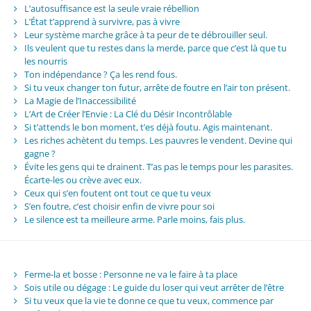
L’autosuffisance est la seule vraie rébellion
L’État t’apprend à survivre, pas à vivre
Leur système marche grâce à ta peur de te débrouiller seul.
Ils veulent que tu restes dans la merde, parce que c’est là que tu
les nourris
Ton indépendance ? Ça les rend fous.
Si tu veux changer ton futur, arrête de foutre en l’air ton présent.
La Magie de l’Inaccessibilité
L’Art de Créer l’Envie : La Clé du Désir Incontrôlable
Si t’attends le bon moment, t’es déjà foutu. Agis maintenant.
Les riches achètent du temps. Les pauvres le vendent. Devine qui
gagne ?
Évite les gens qui te drainent. T’as pas le temps pour les parasites.
Écarte-les ou crève avec eux.
Ceux qui s’en foutent ont tout ce que tu veux
S’en foutre, c’est choisir enfin de vivre pour soi
Le silence est ta meilleure arme. Parle moins, fais plus.
Ferme-la et bosse : Personne ne va le faire à ta place
Sois utile ou dégage : Le guide du loser qui veut arrêter de l’être
Si tu veux que la vie te donne ce que tu veux, commence par