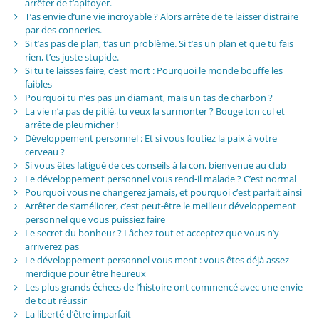
arrêter de t’apitoyer.
T’as envie d’une vie incroyable ? Alors arrête de te laisser distraire
par des conneries.
Si t’as pas de plan, t’as un problème. Si t’as un plan et que tu fais
rien, t’es juste stupide.
Si tu te laisses faire, c’est mort : Pourquoi le monde bouffe les
faibles
Pourquoi tu n’es pas un diamant, mais un tas de charbon ?
La vie n’a pas de pitié, tu veux la surmonter ? Bouge ton cul et
arrête de pleurnicher !
Développement personnel : Et si vous foutiez la paix à votre
cerveau ?
Si vous êtes fatigué de ces conseils à la con, bienvenue au club
Le développement personnel vous rend-il malade ? C’est normal
Pourquoi vous ne changerez jamais, et pourquoi c’est parfait ainsi
Arrêter de s’améliorer, c’est peut-être le meilleur développement
personnel que vous puissiez faire
Le secret du bonheur ? Lâchez tout et acceptez que vous n’y
arriverez pas
Le développement personnel vous ment : vous êtes déjà assez
merdique pour être heureux
Les plus grands échecs de l’histoire ont commencé avec une envie
de tout réussir
La liberté d’être imparfait