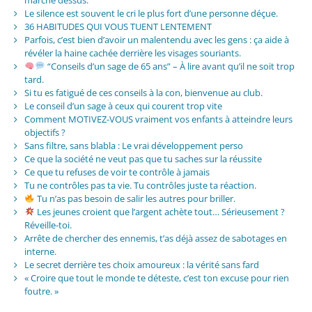
Le silence est souvent le cri le plus fort d’une personne déçue.
36 HABITUDES QUI VOUS TUENT LENTEMENT
Parfois, c’est bien d’avoir un malentendu avec les gens : ça aide à
révéler la haine cachée derrière les visages souriants.
“Conseils d’un sage de 65 ans” – À lire avant qu’il ne soit trop
tard.
Si tu es fatigué de ces conseils à la con, bienvenue au club.
Le conseil d’un sage à ceux qui courent trop vite
Comment MOTIVEZ-VOUS vraiment vos enfants à atteindre leurs
objectifs ?
Sans filtre, sans blabla : Le vrai développement perso
Ce que la société ne veut pas que tu saches sur la réussite
Ce que tu refuses de voir te contrôle à jamais
Tu ne contrôles pas ta vie. Tu contrôles juste ta réaction.
Tu n’as pas besoin de salir les autres pour briller.
Les jeunes croient que l’argent achète tout… Sérieusement ?
Réveille-toi.
Arrête de chercher des ennemis, t’as déjà assez de sabotages en
interne.
Le secret derrière tes choix amoureux : la vérité sans fard
« Croire que tout le monde te déteste, c’est ton excuse pour rien
foutre. »