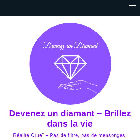
Devenez un diamant – Brillez
dans la vie
Réalité Crue" – Pas de filtre, pas de mensonges.