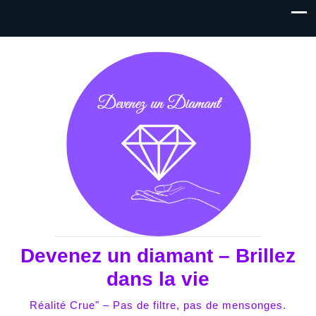
Devenez un diamant – Brillez
dans la vie
Réalité Crue" – Pas de filtre, pas de mensonges.