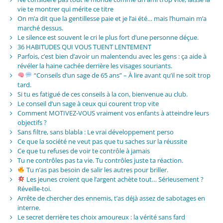
vie te montrer qui mérite ce titre
On m’a dit que la gentillesse paie et je l’ai été… mais l’humain m’a
marché dessus.
Le silence est souvent le cri le plus fort d’une personne déçue.
36 HABITUDES QUI VOUS TUENT LENTEMENT
Parfois, c’est bien d’avoir un malentendu avec les gens : ça aide à
révéler la haine cachée derrière les visages souriants.
“Conseils d’un sage de 65 ans” – À lire avant qu’il ne soit trop
tard.
Si tu es fatigué de ces conseils à la con, bienvenue au club.
Le conseil d’un sage à ceux qui courent trop vite
Comment MOTIVEZ-VOUS vraiment vos enfants à atteindre leurs
objectifs ?
Sans filtre, sans blabla : Le vrai développement perso
Ce que la société ne veut pas que tu saches sur la réussite
Ce que tu refuses de voir te contrôle à jamais
Tu ne contrôles pas ta vie. Tu contrôles juste ta réaction.
Tu n’as pas besoin de salir les autres pour briller.
Les jeunes croient que l’argent achète tout… Sérieusement ?
Réveille-toi.
Arrête de chercher des ennemis, t’as déjà assez de sabotages en
interne.
Le secret derrière tes choix amoureux : la vérité sans fard