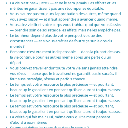
La vie n’est pas « juste » — et ne le sera jamais. Les efforts et les
mérites ne garantissent pas une récompense équitable.
Vous n’aurez pas toujours l’approbation des autres, même quand
vous avez raison — et il faut apprendre à avancer quand même.
Vous allez vieillir et votre corps vous trahira, quoi que vous fassiez
— prendre soin de soi retarde les effets, mais ne les empêche pas.
Le bonheur dépend plus de votre perspective que des
circonstances — et si vous arrêtiez de foutre ça sur le dos du
monde ?
Personne n’est vraiment indispensable — dans la plupart des cas,
la vie continue pour les autres même après une perte ou un
départ.
Vous pouvez travailler dur toute votre vie sans jamais atteindre
vos rêves — parce que le travail seul ne garantit pas le succès, il
faut aussi stratégie, réseau et parfois chance.
Le temps est votre ressource la plus précieuse — et pourtant,
beaucoup le gaspillent en pensant qu’ils en auront toujours assez.
Le temps est votre ressource la plus précieuse — et pourtant,
beaucoup le gaspillent en pensant qu’ils en auront toujours assez.
Le temps est votre ressource la plus précieuse — et pourtant,
beaucoup le gaspillent en pensant qu’ils en auront toujours assez.
La vérité qui fait mal : Oui, même ceux qui t’aiment pensent
d’abord à eux-mêmes
Comment éviter les reproches dans le couple ?