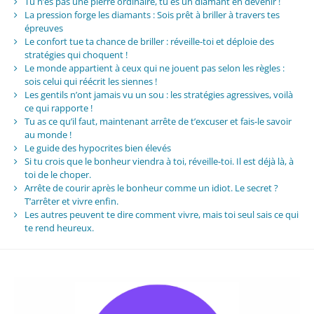
Tu n’es pas une pierre ordinaire, tu es un diamant en devenir !
La pression forge les diamants : Sois prêt à briller à travers tes
épreuves
Le confort tue ta chance de briller : réveille-toi et déploie des
stratégies qui choquent !
Le monde appartient à ceux qui ne jouent pas selon les règles :
sois celui qui réécrit les siennes !
Les gentils n’ont jamais vu un sou : les stratégies agressives, voilà
ce qui rapporte !
Tu as ce qu’il faut, maintenant arrête de t’excuser et fais-le savoir
au monde !
Le guide des hypocrites bien élevés
Si tu crois que le bonheur viendra à toi, réveille-toi. Il est déjà là, à
toi de le choper.
Arrête de courir après le bonheur comme un idiot. Le secret ?
T’arrêter et vivre enfin.
Les autres peuvent te dire comment vivre, mais toi seul sais ce qui
te rend heureux.