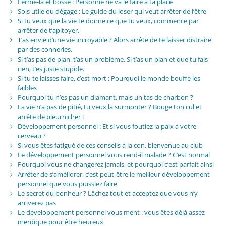
Ferme-la et bosse : Personne ne va le faire à ta place
Sois utile ou dégage : Le guide du loser qui veut arrêter de l’être
Si tu veux que la vie te donne ce que tu veux, commence par
arrêter de t’apitoyer.
T’as envie d’une vie incroyable ? Alors arrête de te laisser distraire
par des conneries.
Si t’as pas de plan, t’as un problème. Si t’as un plan et que tu fais
rien, t’es juste stupide.
Si tu te laisses faire, c’est mort : Pourquoi le monde bouffe les
faibles
Pourquoi tu n’es pas un diamant, mais un tas de charbon ?
La vie n’a pas de pitié, tu veux la surmonter ? Bouge ton cul et
arrête de pleurnicher !
Développement personnel : Et si vous foutiez la paix à votre
cerveau ?
Si vous êtes fatigué de ces conseils à la con, bienvenue au club
Le développement personnel vous rend-il malade ? C’est normal
Pourquoi vous ne changerez jamais, et pourquoi c’est parfait ainsi
Arrêter de s’améliorer, c’est peut-être le meilleur développement
personnel que vous puissiez faire
Le secret du bonheur ? Lâchez tout et acceptez que vous n’y
arriverez pas
Le développement personnel vous ment : vous êtes déjà assez
merdique pour être heureux