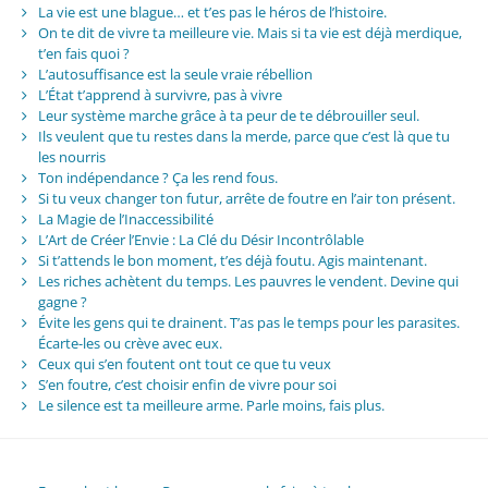
La vie est une blague… et t’es pas le héros de l’histoire.
On te dit de vivre ta meilleure vie. Mais si ta vie est déjà merdique,
t’en fais quoi ?
L’autosuffisance est la seule vraie rébellion
L’État t’apprend à survivre, pas à vivre
Leur système marche grâce à ta peur de te débrouiller seul.
Ils veulent que tu restes dans la merde, parce que c’est là que tu
les nourris
Ton indépendance ? Ça les rend fous.
Si tu veux changer ton futur, arrête de foutre en l’air ton présent.
La Magie de l’Inaccessibilité
L’Art de Créer l’Envie : La Clé du Désir Incontrôlable
Si t’attends le bon moment, t’es déjà foutu. Agis maintenant.
Les riches achètent du temps. Les pauvres le vendent. Devine qui
gagne ?
Évite les gens qui te drainent. T’as pas le temps pour les parasites.
Écarte-les ou crève avec eux.
Ceux qui s’en foutent ont tout ce que tu veux
S’en foutre, c’est choisir enfin de vivre pour soi
Le silence est ta meilleure arme. Parle moins, fais plus.