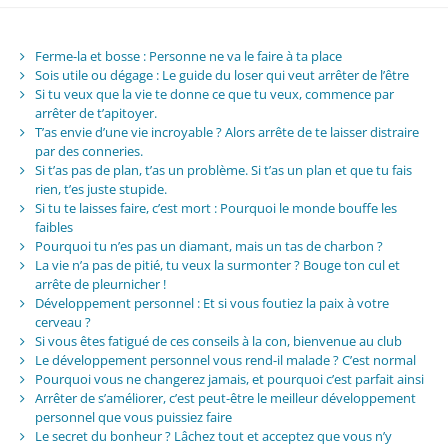
Ferme-la et bosse : Personne ne va le faire à ta place
Sois utile ou dégage : Le guide du loser qui veut arrêter de l’être
Si tu veux que la vie te donne ce que tu veux, commence par
arrêter de t’apitoyer.
T’as envie d’une vie incroyable ? Alors arrête de te laisser distraire
par des conneries.
Si t’as pas de plan, t’as un problème. Si t’as un plan et que tu fais
rien, t’es juste stupide.
Si tu te laisses faire, c’est mort : Pourquoi le monde bouffe les
faibles
Pourquoi tu n’es pas un diamant, mais un tas de charbon ?
La vie n’a pas de pitié, tu veux la surmonter ? Bouge ton cul et
arrête de pleurnicher !
Développement personnel : Et si vous foutiez la paix à votre
cerveau ?
Si vous êtes fatigué de ces conseils à la con, bienvenue au club
Le développement personnel vous rend-il malade ? C’est normal
Pourquoi vous ne changerez jamais, et pourquoi c’est parfait ainsi
Arrêter de s’améliorer, c’est peut-être le meilleur développement
personnel que vous puissiez faire
Le secret du bonheur ? Lâchez tout et acceptez que vous n’y