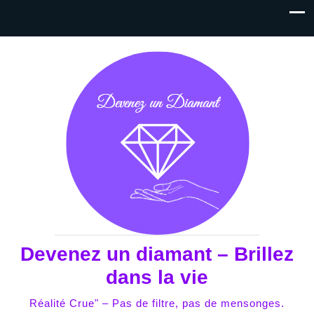
Devenez un diamant – Brillez
dans la vie
Réalité Crue" – Pas de filtre, pas de mensonges.