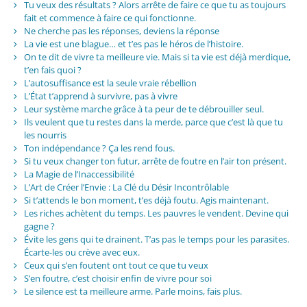
Tu veux des résultats ? Alors arrête de faire ce que tu as toujours
fait et commence à faire ce qui fonctionne.
Ne cherche pas les réponses, deviens la réponse
La vie est une blague… et t’es pas le héros de l’histoire.
On te dit de vivre ta meilleure vie. Mais si ta vie est déjà merdique,
t’en fais quoi ?
L’autosuffisance est la seule vraie rébellion
L’État t’apprend à survivre, pas à vivre
Leur système marche grâce à ta peur de te débrouiller seul.
Ils veulent que tu restes dans la merde, parce que c’est là que tu
les nourris
Ton indépendance ? Ça les rend fous.
Si tu veux changer ton futur, arrête de foutre en l’air ton présent.
La Magie de l’Inaccessibilité
L’Art de Créer l’Envie : La Clé du Désir Incontrôlable
Si t’attends le bon moment, t’es déjà foutu. Agis maintenant.
Les riches achètent du temps. Les pauvres le vendent. Devine qui
gagne ?
Évite les gens qui te drainent. T’as pas le temps pour les parasites.
Écarte-les ou crève avec eux.
Ceux qui s’en foutent ont tout ce que tu veux
S’en foutre, c’est choisir enfin de vivre pour soi
Le silence est ta meilleure arme. Parle moins, fais plus.