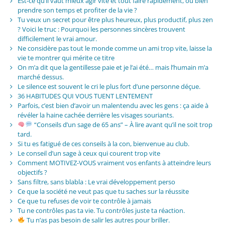
Est-ce qu’il vaut mieux agir vite et tout faire rapidement, ou bien
prendre son temps et profiter de la vie ?
Tu veux un secret pour être plus heureux, plus productif, plus zen
? Voici le truc : Pourquoi les personnes sincères trouvent
difficilement le vrai amour.
Ne considère pas tout le monde comme un ami trop vite, laisse la
vie te montrer qui mérite ce titre
On m’a dit que la gentillesse paie et je l’ai été… mais l’humain m’a
marché dessus.
Le silence est souvent le cri le plus fort d’une personne déçue.
36 HABITUDES QUI VOUS TUENT LENTEMENT
Parfois, c’est bien d’avoir un malentendu avec les gens : ça aide à
révéler la haine cachée derrière les visages souriants.
“Conseils d’un sage de 65 ans” – À lire avant qu’il ne soit trop
tard.
Si tu es fatigué de ces conseils à la con, bienvenue au club.
Le conseil d’un sage à ceux qui courent trop vite
Comment MOTIVEZ-VOUS vraiment vos enfants à atteindre leurs
objectifs ?
Sans filtre, sans blabla : Le vrai développement perso
Ce que la société ne veut pas que tu saches sur la réussite
Ce que tu refuses de voir te contrôle à jamais
Tu ne contrôles pas ta vie. Tu contrôles juste ta réaction.
Tu n’as pas besoin de salir les autres pour briller.