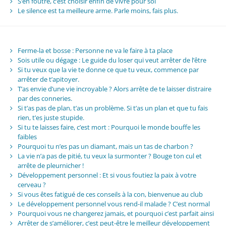
S’en foutre, c’est choisir enfin de vivre pour soi
Le silence est ta meilleure arme. Parle moins, fais plus.
Ferme-la et bosse : Personne ne va le faire à ta place
Sois utile ou dégage : Le guide du loser qui veut arrêter de l’être
Si tu veux que la vie te donne ce que tu veux, commence par
arrêter de t’apitoyer.
T’as envie d’une vie incroyable ? Alors arrête de te laisser distraire
par des conneries.
Si t’as pas de plan, t’as un problème. Si t’as un plan et que tu fais
rien, t’es juste stupide.
Si tu te laisses faire, c’est mort : Pourquoi le monde bouffe les
faibles
Pourquoi tu n’es pas un diamant, mais un tas de charbon ?
La vie n’a pas de pitié, tu veux la surmonter ? Bouge ton cul et
arrête de pleurnicher !
Développement personnel : Et si vous foutiez la paix à votre
cerveau ?
Si vous êtes fatigué de ces conseils à la con, bienvenue au club
Le développement personnel vous rend-il malade ? C’est normal
Pourquoi vous ne changerez jamais, et pourquoi c’est parfait ainsi
Arrêter de s’améliorer, c’est peut-être le meilleur développement