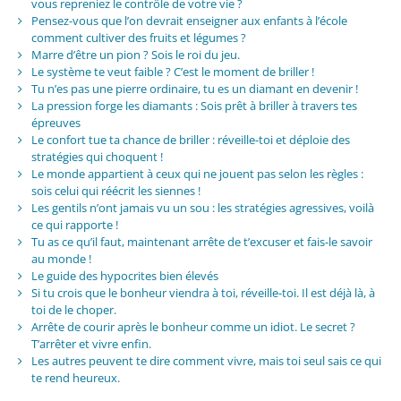
vous repreniez le contrôle de votre vie ?
Pensez-vous que l’on devrait enseigner aux enfants à l’école
comment cultiver des fruits et légumes ?
Marre d’être un pion ? Sois le roi du jeu.
Le système te veut faible ? C’est le moment de briller !
Tu n’es pas une pierre ordinaire, tu es un diamant en devenir !
La pression forge les diamants : Sois prêt à briller à travers tes
épreuves
Le confort tue ta chance de briller : réveille-toi et déploie des
stratégies qui choquent !
Le monde appartient à ceux qui ne jouent pas selon les règles :
sois celui qui réécrit les siennes !
Les gentils n’ont jamais vu un sou : les stratégies agressives, voilà
ce qui rapporte !
Tu as ce qu’il faut, maintenant arrête de t’excuser et fais-le savoir
au monde !
Le guide des hypocrites bien élevés
Si tu crois que le bonheur viendra à toi, réveille-toi. Il est déjà là, à
toi de le choper.
Arrête de courir après le bonheur comme un idiot. Le secret ?
T’arrêter et vivre enfin.
Les autres peuvent te dire comment vivre, mais toi seul sais ce qui
te rend heureux.