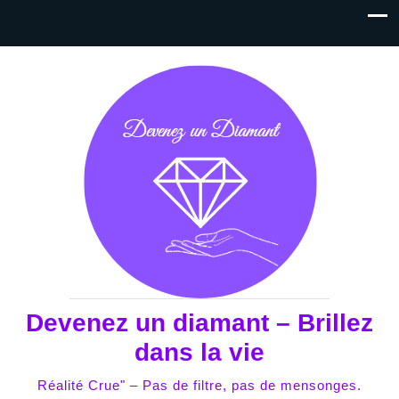
Devenez un diamant – Brillez
dans la vie
Réalité Crue" – Pas de filtre, pas de mensonges.