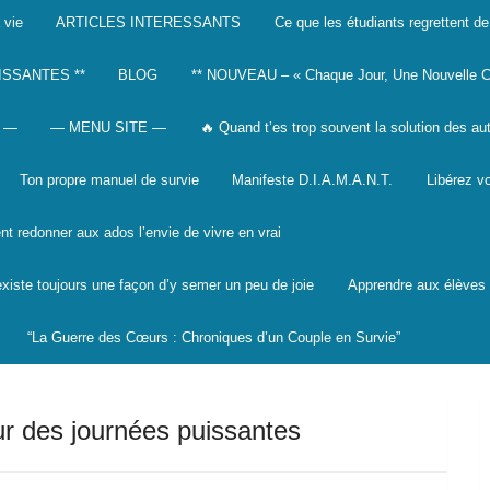
 vie
ARTICLES INTERESSANTS
Ce que les étudiants regrettent de
ISSANTES **
BLOG
** NOUVEAU – « Chaque Jour, Une Nouvelle C
 —
— MENU SITE —
🔥 Quand t’es trop souvent la solution des au
Ton propre manuel de survie
Manifeste D.I.A.M.A.N.T.
Libérez vo
 redonner aux ados l’envie de vivre en vrai
 existe toujours une façon d’y semer un peu de joie
Apprendre aux élèves à
“La Guerre des Cœurs : Chroniques d’un Couple en Survie”
our des journées puissantes