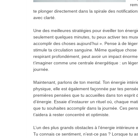
remp
te plonger directement dans la spirale des notificatio
avec clarté.
Une des meilleures stratégies pour éveiller ton énergi
seulement quelques minutes, tu peux activer tes muscl
accomplir des choses aujourd’hui ». Pense à de léger
stimule ta circulation sanguine. Même quelque chose
respirant profondément, peut avoir un impact énorme 
t’imaginer comme une centrale énergétique : un lége
journée.
Maintenant, parlons de ton mental. Ton énergie intér
physique, elle est également façonnée par tes pensées
premières pensées que tu accueilles dans ton esprit d
d’énergie. Essaie d’instaurer un rituel où, chaque mat
que tu souhaites accomplir dans la journée. Ces pens
t’aidera à rester concentré et optimiste.
L’un des plus grands obstacles à l’énergie intérieure 
Tu connais ce sentiment, n’est-ce pas ? Lorsque tu as