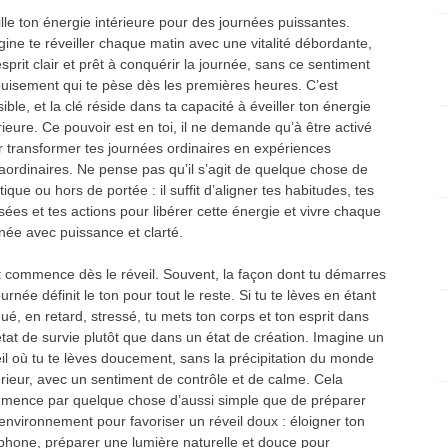
lle ton énergie intérieure pour des journées puissantes.
ine te réveiller chaque matin avec une vitalité débordante,
sprit clair et prêt à conquérir la journée, sans ce sentiment
uisement qui te pèse dès les premières heures. C’est
ible, et la clé réside dans ta capacité à éveiller ton énergie
rieure. Ce pouvoir est en toi, il ne demande qu’à être activé
 transformer tes journées ordinaires en expériences
aordinaires. Ne pense pas qu’il s’agit de quelque chose de
ique ou hors de portée : il suffit d’aligner tes habitudes, tes
ées et tes actions pour libérer cette énergie et vivre chaque
née avec puissance et clarté.
t commence dès le réveil. Souvent, la façon dont tu démarres
ournée définit le ton pour tout le reste. Si tu te lèves en étant
gué, en retard, stressé, tu mets ton corps et ton esprit dans
tat de survie plutôt que dans un état de création. Imagine un
il où tu te lèves doucement, sans la précipitation du monde
rieur, avec un sentiment de contrôle et de calme. Cela
mence par quelque chose d’aussi simple que de préparer
environnement pour favoriser un réveil doux : éloigner ton
phone, préparer une lumière naturelle et douce pour