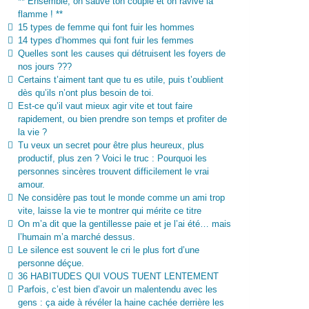
** Ensemble, on sauve ton couple et on ravive la
flamme ! **
15 types de femme qui font fuir les hommes
14 types d’hommes qui font fuir les femmes
Quelles sont les causes qui détruisent les foyers de
nos jours ???
Certains t’aiment tant que tu es utile, puis t’oublient
dès qu’ils n’ont plus besoin de toi.
Est-ce qu’il vaut mieux agir vite et tout faire
rapidement, ou bien prendre son temps et profiter de
la vie ?
Tu veux un secret pour être plus heureux, plus
productif, plus zen ? Voici le truc : Pourquoi les
personnes sincères trouvent difficilement le vrai
amour.
Ne considère pas tout le monde comme un ami trop
vite, laisse la vie te montrer qui mérite ce titre
On m’a dit que la gentillesse paie et je l’ai été… mais
l’humain m’a marché dessus.
Le silence est souvent le cri le plus fort d’une
personne déçue.
36 HABITUDES QUI VOUS TUENT LENTEMENT
Parfois, c’est bien d’avoir un malentendu avec les
gens : ça aide à révéler la haine cachée derrière les