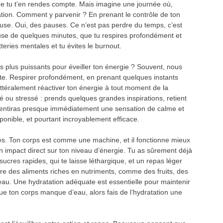
e tu t’en rendes compte. Mais imagine une journée où,
uation. Comment y parvenir ? En prenant le contrôle de ton
se. Oui, des pauses. Ce n’est pas perdre du temps, c’est
use de quelques minutes, que tu respires profondément et
teries mentales et tu évites le burnout.
s les plus puissants pour éveiller ton énergie ? Souvent, nous
nte. Respirer profondément, en prenant quelques instants
 littéralement réactiver ton énergie à tout moment de la
ué ou stressé : prends quelques grandes inspirations, retient
 sentiras presque immédiatement une sensation de calme et
sponible, et pourtant incroyablement efficace.
s. Ton corps est comme une machine, et il fonctionne mieux
 impact direct sur ton niveau d’énergie. Tu as sûrement déjà
sucres rapides, qui te laisse léthargique, et un repas léger
ntègre des aliments riches en nutriments, comme des fruits, des
au. Une hydratation adéquate est essentielle pour maintenir
que ton corps manque d’eau, alors fais de l’hydratation une