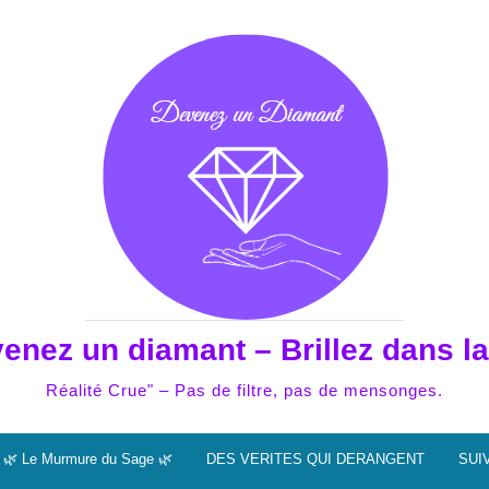
enez un diamant – Brillez dans la
Réalité Crue" – Pas de filtre, pas de mensonges.
🌿 Le Murmure du Sage 🌿
DES VERITES QUI DERANGENT
SUI