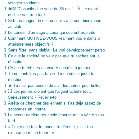
visages souriants.
🧠💬 “Conseils d’un sage de 65 ans” – À lire avant
qu’il ne soit trop tard.
Si tu es fatigué de ces conseils à la con, bienvenue
au club.
Le conseil d’un sage à ceux qui courent trop vite
Comment MOTIVEZ-VOUS vraiment vos enfants à
atteindre leurs objectifs ?
Sans filtre, sans blabla : Le vrai développement perso
Ce que la société ne veut pas que tu saches sur la
réussite
Ce que tu refuses de voir te contrôle à jamais
Tu ne contrôles pas ta vie. Tu contrôles juste ta
réaction.
🔥 Tu n’as pas besoin de salir les autres pour briller.
💥 Les jeunes croient que l’argent achète tout…
Sérieusement ? Réveille-toi.
Arrête de chercher des ennemis, t’as déjà assez de
sabotages en interne.
Le secret derrière tes choix amoureux : la vérité sans
fard
« Croire que tout le monde te déteste, c’est ton
excuse pour rien foutre. »