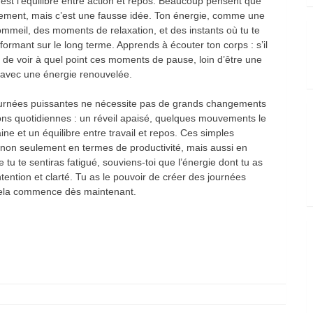
re est l’équilibre entre action et repos. Beaucoup pensent que
vement, mais c’est une fausse idée. Ton énergie, comme une
ommeil, des moments de relaxation, et des instants où tu te
formant sur le long terme. Apprends à écouter ton corps : s’il
 de voir à quel point ces moments de pause, loin d’être une
 avec une énergie renouvelée.
journées puissantes ne nécessite pas de grands changements
tions quotidiennes : un réveil apaisé, quelques mouvements le
ine et un équilibre entre travail et repos. Ces simples
 non seulement en termes de productivité, mais aussi en
 tu te sentiras fatigué, souviens-toi que l’énergie dont tu as
ntention et clarté. Tu as le pouvoir de créer des journées
t cela commence dès maintenant.