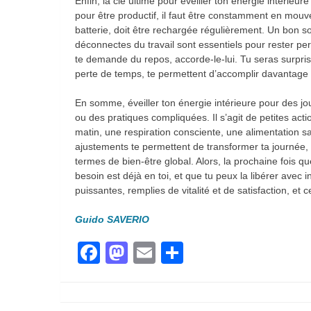
Enfin, la clé ultime pour éveiller ton énergie intérieu
pour être productif, il faut être constamment en mou
batterie, doit être rechargée régulièrement. Un bon s
déconnectes du travail sont essentiels pour rester per
te demande du repos, accorde-le-lui. Tu seras surpris
perte de temps, te permettent d’accomplir davantage
En somme, éveiller ton énergie intérieure pour des 
ou des pratiques compliquées. Il s’agit de petites ac
matin, une respiration consciente, une alimentation sa
ajustements te permettent de transformer ta journée,
termes de bien-être global. Alors, la prochaine fois que
besoin est déjà en toi, et que tu peux la libérer avec i
puissantes, remplies de vitalité et de satisfaction, e
Guido SAVERIO
Facebook
Mastodon
Email
Partager