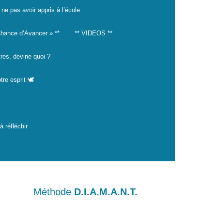
 ne pas avoir appris à l’école
hance d’Avancer » **
** VIDEOS **
tres, devine quoi ?
tre esprit 🕊️
 réfléchir
Méthode
D.I.A.M.A.N.T.