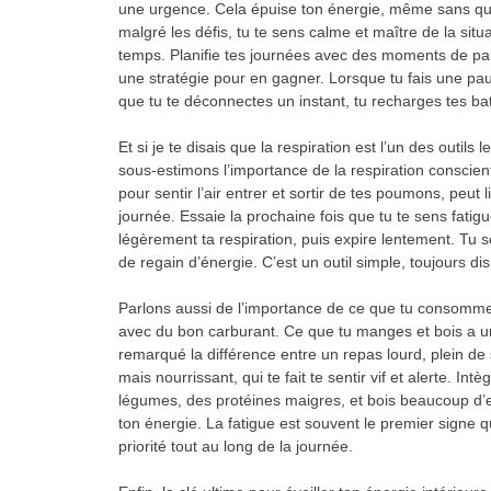
une urgence. Cela épuise ton énergie, même sans qu
malgré les défis, tu te sens calme et maître de la sit
temps. Planifie tes journées avec des moments de pau
une stratégie pour en gagner. Lorsque tu fais une pa
que tu te déconnectes un instant, tu recharges tes bat
Et si je te disais que la respiration est l’un des outil
sous-estimons l’importance de la respiration conscie
pour sentir l’air entrer et sortir de tes poumons, peut
journée. Essaie la prochaine fois que tu te sens fatig
légèrement ta respiration, puis expire lentement. Tu
de regain d’énergie. C’est un outil simple, toujours di
Parlons aussi de l’importance de ce que tu consomme
avec du bon carburant. Ce que tu manges et bois a un
remarqué la différence entre un repas lourd, plein de 
mais nourrissant, qui te fait te sentir vif et alerte. I
légumes, des protéines maigres, et bois beaucoup d’e
ton énergie. La fatigue est souvent le premier signe 
priorité tout au long de la journée.