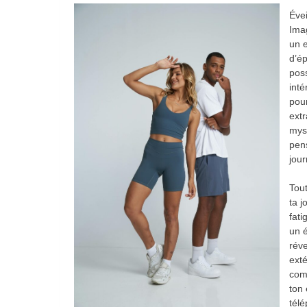
Évei
Imag
un e
d’ép
poss
inté
pour
extr
myst
pens
jour
Tou
ta j
fati
un é
réve
exté
com
ton 
télé