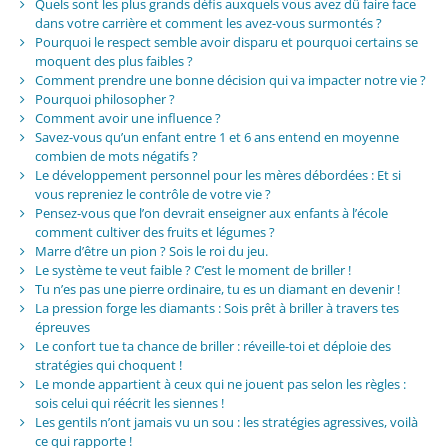
Quels sont les plus grands défis auxquels vous avez dû faire face
dans votre carrière et comment les avez-vous surmontés ?
Pourquoi le respect semble avoir disparu et pourquoi certains se
moquent des plus faibles ?
Comment prendre une bonne décision qui va impacter notre vie ?
Pourquoi philosopher ?
Comment avoir une influence ?
Savez-vous qu’un enfant entre 1 et 6 ans entend en moyenne
combien de mots négatifs ?
Le développement personnel pour les mères débordées : Et si
vous repreniez le contrôle de votre vie ?
Pensez-vous que l’on devrait enseigner aux enfants à l’école
comment cultiver des fruits et légumes ?
Marre d’être un pion ? Sois le roi du jeu.
Le système te veut faible ? C’est le moment de briller !
Tu n’es pas une pierre ordinaire, tu es un diamant en devenir !
La pression forge les diamants : Sois prêt à briller à travers tes
épreuves
Le confort tue ta chance de briller : réveille-toi et déploie des
stratégies qui choquent !
Le monde appartient à ceux qui ne jouent pas selon les règles :
sois celui qui réécrit les siennes !
Les gentils n’ont jamais vu un sou : les stratégies agressives, voilà
ce qui rapporte !