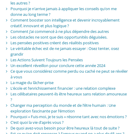
les autres ?
Pourquoi je n’arrive jamais à appliquer les conseils qu’on me
donne au long terme ?
Comment booster son intelligence et devenir incroyablement
créatif, innovant et plus logique ?
Comment j’ai commencé à ne plus dépendre des autres
Les obstacles ne sont que des opportunités déguisées.
Les pensées positives créent des réalités positives
Le véritable échec est de ne jamais essayer : Osez tenter, osez
grandir
Les Actions Suivent Toujours les Pensées
Un excellent réveillon pour conclure cette année 2024
Ce que vous considérez comme perdu ou caché ne peut se révéler
à vous
La magie du lâcher-prise
L’école et l’enrichissement financier : une relation complexe
Les célibataires peuvent-ils être heureux sans relation amoureuse
?
Changer ma perception du monde et de l’être humain : Une
exploration fascinante par l’émotion
Pourquoi « Fuis-moi, je te suis » résonne tant avec nos émotions ?
C’est quoi la vie d’après vous ?
De quoi avez-vous besoin pour être heureux là tout de suite ?
Est-ce qu’on doit renoncer à l’amour quand on a plus de 65 ans ?