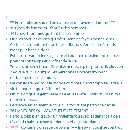
** Ensemble, on sauve ton couple et on ravive la flamme ! **
15 types de femme qui font fuir les hommes
14 types d’hommes qui font fuir les femmes
Quelles sont les causes qui détruisent les foyers de nos jours ???
Certains t’aiment tant que tu es utile, puis t’oublient dès qu’ils
n’ont plus besoin de toi.
Est-ce qu’il vaut mieux agir vite et tout faire rapidement, ou bien
prendre son temps et profiter de la vie ?
Tu veux un secret pour être plus heureux, plus productif, plus zen
? Voici le truc : Pourquoi les personnes sincères trouvent
difficilement le vrai amour.
Ne considère pas tout le monde comme un ami trop vite, laisse la
vie te montrer qui mérite ce titre
On m’a dit que la gentillesse paie et je l’ai été… mais l’humain m’a
marché dessus.
Le silence est souvent le cri le plus fort d’une personne déçue.
36 HABITUDES QUI VOUS TUENT LENTEMENT
Parfois, c’est bien d’avoir un malentendu avec les gens : ça aide à
révéler la haine cachée derrière les visages souriants.
“Conseils d’un sage de 65 ans” – À lire avant qu’il ne soit trop