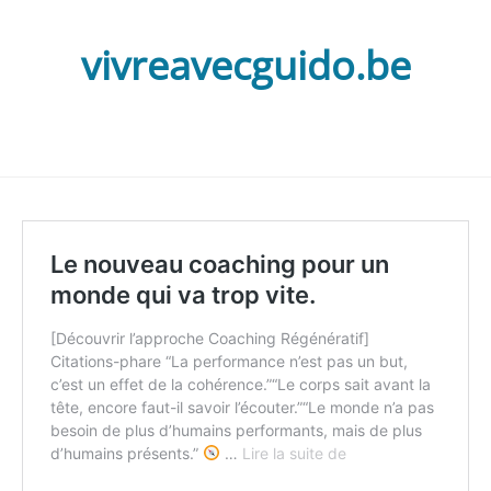
vivreavecguido.be