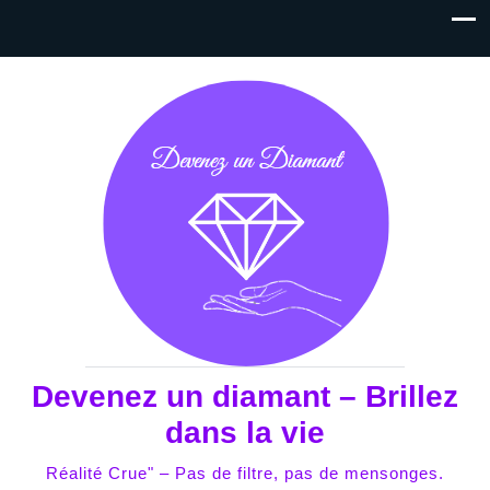
Devenez un diamant – Brillez
dans la vie
Réalité Crue" – Pas de filtre, pas de mensonges.