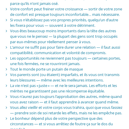
parce qu’ils n’ont jamais osé.
Votre confort peut freiner votre croissance — sortir de votre zone
de confort est presque toujours inconfortable… mais nécessaire.
Si vous n’établissez pas vos propres priorités, quelqu’un d’autre
les fixera pour vous — souvent à votre détriment.
Vous êtes beaucoup moins importants dans la tête des autres
que vous ne le pensez — la plupart des gens sont trop occupés
par eux-mêmes pour réellement penser à vous.
L’amour ne suffit pas pour faire durer une relation — il faut aussi
compatibilité, communication et volonté de compromis.
Les opportunités ne reviennent pas toujours — certaines portes,
une fois fermées, ne se rouvriront jamais.
Tout le monde porte un putain de masque
Vos parents sont (ou étaient) imparfaits, et ils vous ont transmis
leurs blessures — même avec les meilleures intentions.
La vie n’est pas « juste » — et ne le sera jamais. Les efforts et les
mérites ne garantissent pas une récompense équitable.
Vous n’aurez pas toujours l’approbation des autres, même quand
vous avez raison — et il faut apprendre à avancer quand même.
Vous allez vieillir et votre corps vous trahira, quoi que vous fassiez
— prendre soin de soi retarde les effets, mais ne les empêche pas.
Le bonheur dépend plus de votre perspective que des
circonstances — et si vous arrêtiez de foutre ça sur le dos du