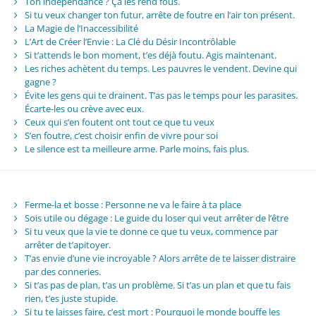
Ton indépendance ? Ça les rend fous.
Si tu veux changer ton futur, arrête de foutre en l’air ton présent.
La Magie de l’Inaccessibilité
L’Art de Créer l’Envie : La Clé du Désir Incontrôlable
Si t’attends le bon moment, t’es déjà foutu. Agis maintenant.
Les riches achètent du temps. Les pauvres le vendent. Devine qui
gagne ?
Évite les gens qui te drainent. T’as pas le temps pour les parasites.
Écarte-les ou crève avec eux.
Ceux qui s’en foutent ont tout ce que tu veux
S’en foutre, c’est choisir enfin de vivre pour soi
Le silence est ta meilleure arme. Parle moins, fais plus.
Ferme-la et bosse : Personne ne va le faire à ta place
Sois utile ou dégage : Le guide du loser qui veut arrêter de l’être
Si tu veux que la vie te donne ce que tu veux, commence par
arrêter de t’apitoyer.
T’as envie d’une vie incroyable ? Alors arrête de te laisser distraire
par des conneries.
Si t’as pas de plan, t’as un problème. Si t’as un plan et que tu fais
rien, t’es juste stupide.
Si tu te laisses faire, c’est mort : Pourquoi le monde bouffe les