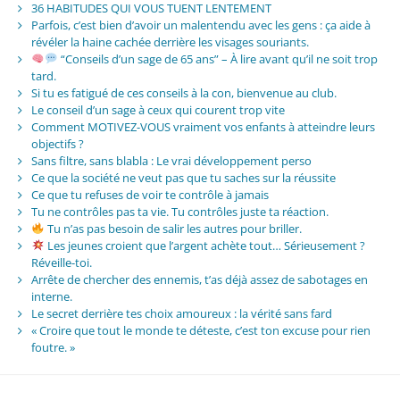
36 HABITUDES QUI VOUS TUENT LENTEMENT
Parfois, c’est bien d’avoir un malentendu avec les gens : ça aide à
révéler la haine cachée derrière les visages souriants.
“Conseils d’un sage de 65 ans” – À lire avant qu’il ne soit trop
tard.
Si tu es fatigué de ces conseils à la con, bienvenue au club.
Le conseil d’un sage à ceux qui courent trop vite
Comment MOTIVEZ-VOUS vraiment vos enfants à atteindre leurs
objectifs ?
Sans filtre, sans blabla : Le vrai développement perso
Ce que la société ne veut pas que tu saches sur la réussite
Ce que tu refuses de voir te contrôle à jamais
Tu ne contrôles pas ta vie. Tu contrôles juste ta réaction.
Tu n’as pas besoin de salir les autres pour briller.
Les jeunes croient que l’argent achète tout… Sérieusement ?
Réveille-toi.
Arrête de chercher des ennemis, t’as déjà assez de sabotages en
interne.
Le secret derrière tes choix amoureux : la vérité sans fard
« Croire que tout le monde te déteste, c’est ton excuse pour rien
foutre. »