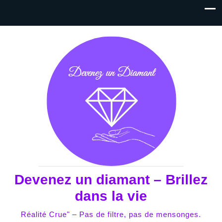
Devenez un diamant – Brillez
dans la vie
Réalité Crue" – Pas de filtre, pas de mensonges.