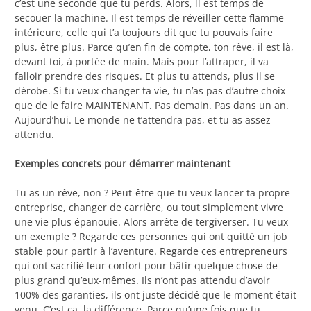
c’est une seconde que tu perds. Alors, il est temps de
secouer la machine. Il est temps de réveiller cette flamme
intérieure, celle qui t’a toujours dit que tu pouvais faire
plus, être plus. Parce qu’en fin de compte, ton rêve, il est là,
devant toi, à portée de main. Mais pour l’attraper, il va
falloir prendre des risques. Et plus tu attends, plus il se
dérobe. Si tu veux changer ta vie, tu n’as pas d’autre choix
que de le faire MAINTENANT. Pas demain. Pas dans un an.
Aujourd’hui. Le monde ne t’attendra pas, et tu as assez
attendu.
Exemples concrets pour démarrer maintenant
Tu as un rêve, non ? Peut-être que tu veux lancer ta propre
entreprise, changer de carrière, ou tout simplement vivre
une vie plus épanouie. Alors arrête de tergiverser. Tu veux
un exemple ? Regarde ces personnes qui ont quitté un job
stable pour partir à l’aventure. Regarde ces entrepreneurs
qui ont sacrifié leur confort pour bâtir quelque chose de
plus grand qu’eux-mêmes. Ils n’ont pas attendu d’avoir
100% des garanties, ils ont juste décidé que le moment était
venu. C’est ça, la différence. Parce qu’une fois que tu