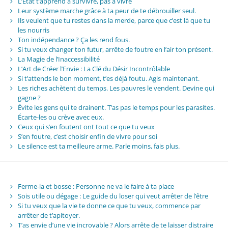
L’État t’apprend à survivre, pas à vivre
Leur système marche grâce à ta peur de te débrouiller seul.
Ils veulent que tu restes dans la merde, parce que c’est là que tu
les nourris
Ton indépendance ? Ça les rend fous.
Si tu veux changer ton futur, arrête de foutre en l’air ton présent.
La Magie de l’Inaccessibilité
L’Art de Créer l’Envie : La Clé du Désir Incontrôlable
Si t’attends le bon moment, t’es déjà foutu. Agis maintenant.
Les riches achètent du temps. Les pauvres le vendent. Devine qui
gagne ?
Évite les gens qui te drainent. T’as pas le temps pour les parasites.
Écarte-les ou crève avec eux.
Ceux qui s’en foutent ont tout ce que tu veux
S’en foutre, c’est choisir enfin de vivre pour soi
Le silence est ta meilleure arme. Parle moins, fais plus.
Ferme-la et bosse : Personne ne va le faire à ta place
Sois utile ou dégage : Le guide du loser qui veut arrêter de l’être
Si tu veux que la vie te donne ce que tu veux, commence par
arrêter de t’apitoyer.
T’as envie d’une vie incroyable ? Alors arrête de te laisser distraire