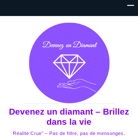
Devenez un diamant – Brillez
dans la vie
Réalité Crue" – Pas de filtre, pas de mensonges.