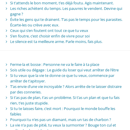
Si t’attends le bon moment, t’es déjà foutu. Agis maintenant.
Les riches achètent du temps. Les pauvres le vendent. Devine qui
gagne ?
Évite les gens qui te drainent. T’as pas le temps pour les parasites.
Écarte-les ou crève avec eux.
Ceux qui s’en foutent ont tout ce que tu veux
S’en foutre, c’est choisir enfin de vivre pour soi
Le silence est ta meilleure arme. Parle moins, fais plus.
Ferme-la et bosse : Personne ne va le faire à ta place
Sois utile ou dégage : Le guide du loser qui veut arrêter de l’être
Si tu veux que la vie te donne ce que tu veux, commence par
arrêter de t’apitoyer.
T’as envie d’une vie incroyable ? Alors arrête de te laisser distraire
par des conneries.
Si t’as pas de plan, t’as un problème. Si t’as un plan et que tu fais
rien, t’es juste stupide.
Si tu te laisses faire, c’est mort : Pourquoi le monde bouffe les
faibles
Pourquoi tu n’es pas un diamant, mais un tas de charbon ?
La vie n’a pas de pitié, tu veux la surmonter ? Bouge ton cul et