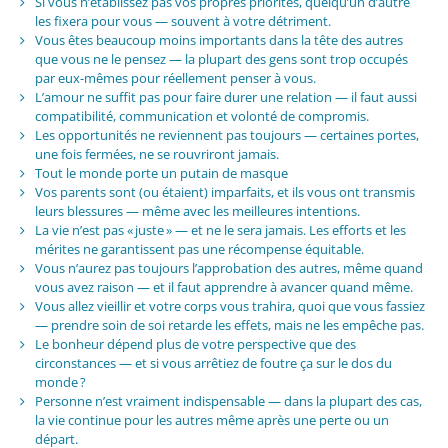
Si vous n’établissez pas vos propres priorités, quelqu’un d’autre
les fixera pour vous — souvent à votre détriment.
Vous êtes beaucoup moins importants dans la tête des autres
que vous ne le pensez — la plupart des gens sont trop occupés
par eux-mêmes pour réellement penser à vous.
L’amour ne suffit pas pour faire durer une relation — il faut aussi
compatibilité, communication et volonté de compromis.
Les opportunités ne reviennent pas toujours — certaines portes,
une fois fermées, ne se rouvriront jamais.
Tout le monde porte un putain de masque
Vos parents sont (ou étaient) imparfaits, et ils vous ont transmis
leurs blessures — même avec les meilleures intentions.
La vie n’est pas « juste » — et ne le sera jamais. Les efforts et les
mérites ne garantissent pas une récompense équitable.
Vous n’aurez pas toujours l’approbation des autres, même quand
vous avez raison — et il faut apprendre à avancer quand même.
Vous allez vieillir et votre corps vous trahira, quoi que vous fassiez
— prendre soin de soi retarde les effets, mais ne les empêche pas.
Le bonheur dépend plus de votre perspective que des
circonstances — et si vous arrêtiez de foutre ça sur le dos du
monde ?
Personne n’est vraiment indispensable — dans la plupart des cas,
la vie continue pour les autres même après une perte ou un
départ.