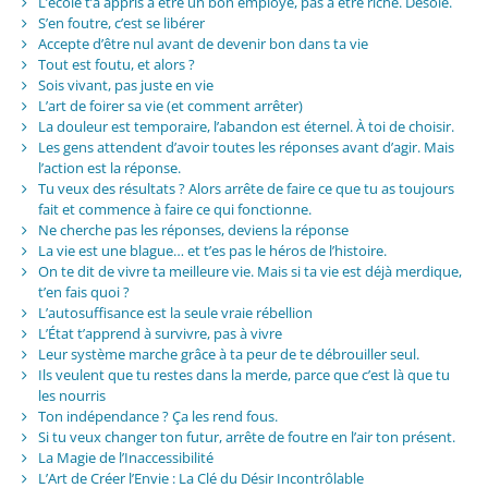
L’école t’a appris à être un bon employé, pas à être riche. Désolé.
S’en foutre, c’est se libérer
Accepte d’être nul avant de devenir bon dans ta vie
Tout est foutu, et alors ?
Sois vivant, pas juste en vie
L’art de foirer sa vie (et comment arrêter)
La douleur est temporaire, l’abandon est éternel. À toi de choisir.
Les gens attendent d’avoir toutes les réponses avant d’agir. Mais
l’action est la réponse.
Tu veux des résultats ? Alors arrête de faire ce que tu as toujours
fait et commence à faire ce qui fonctionne.
Ne cherche pas les réponses, deviens la réponse
La vie est une blague… et t’es pas le héros de l’histoire.
On te dit de vivre ta meilleure vie. Mais si ta vie est déjà merdique,
t’en fais quoi ?
L’autosuffisance est la seule vraie rébellion
L’État t’apprend à survivre, pas à vivre
Leur système marche grâce à ta peur de te débrouiller seul.
Ils veulent que tu restes dans la merde, parce que c’est là que tu
les nourris
Ton indépendance ? Ça les rend fous.
Si tu veux changer ton futur, arrête de foutre en l’air ton présent.
La Magie de l’Inaccessibilité
L’Art de Créer l’Envie : La Clé du Désir Incontrôlable