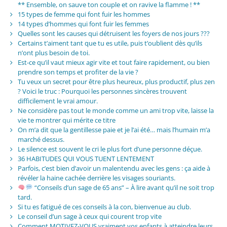
** Ensemble, on sauve ton couple et on ravive la flamme ! **
15 types de femme qui font fuir les hommes
14 types d’hommes qui font fuir les femmes
Quelles sont les causes qui détruisent les foyers de nos jours ???
Certains t’aiment tant que tu es utile, puis t’oublient dès qu’ils
n’ont plus besoin de toi.
Est-ce qu’il vaut mieux agir vite et tout faire rapidement, ou bien
prendre son temps et profiter de la vie ?
Tu veux un secret pour être plus heureux, plus productif, plus zen
? Voici le truc : Pourquoi les personnes sincères trouvent
difficilement le vrai amour.
Ne considère pas tout le monde comme un ami trop vite, laisse la
vie te montrer qui mérite ce titre
On m’a dit que la gentillesse paie et je l’ai été… mais l’humain m’a
marché dessus.
Le silence est souvent le cri le plus fort d’une personne déçue.
36 HABITUDES QUI VOUS TUENT LENTEMENT
Parfois, c’est bien d’avoir un malentendu avec les gens : ça aide à
révéler la haine cachée derrière les visages souriants.
“Conseils d’un sage de 65 ans” – À lire avant qu’il ne soit trop
tard.
Si tu es fatigué de ces conseils à la con, bienvenue au club.
Le conseil d’un sage à ceux qui courent trop vite
Comment MOTIVEZ-VOUS vraiment vos enfants à atteindre leurs