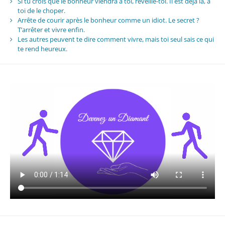
Si tu crois que le bonheur viendra à toi, réveille-toi. Il est déjà là, à
toi de le choper.
Arrête de courir après le bonheur comme un idiot. Le secret ?
T’arrêter et vivre enfin.
Les autres peuvent te dire comment vivre, mais toi seul sais ce qui
te rend heureux.